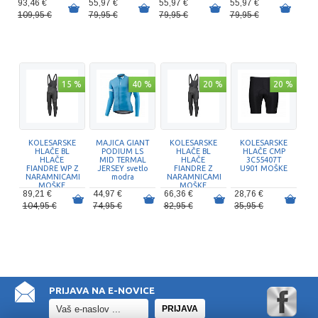
93,46 €
55,97 €
55,97 €
55,97 €
109,95 €
79,95 €
79,95 €
79,95 €
15 %
40 %
20 %
20 %
KOLESARSKE
MAJICA GIANT
KOLESARSKE
KOLESARSKE
HLAČE BL
PODIUM LS
HLAČE BL
HLAČE CMP
HLAČE
MID TERMAL
HLAČE
3C55407T
FIANDRE WP Z
JERSEY svetlo
FIANDRE Z
U901 MOŠKE
NARAMNICAMI
modra
NARAMNICAMI
MOŠKE
MOŠKE
89,21 €
44,97 €
66,36 €
28,76 €
104,95 €
74,95 €
82,95 €
35,95 €
PRIJAVA NA E-NOVICE
PRIJAVA