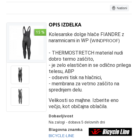
OPIS IZDELKA
15 %
Kolesarske dolge hlače FIANDRE z
naramnicami in WP (
WINDPROOF)
- THERMOSTRETCH material nudi
dobro termo zaščito,
- je zelo elastičen in se odlično prilega
telesu, ABP
- odsevni tisk na hlačnici,
- membrana za vetrno zaščito na
sprednjem delu.
Velikosti so majhne. Izberite eno
večjo, kot običajna oblačila.
Dobavljivost
Na zalogi - dobava 5 delovnih dni
Blagovna znamka
BICYCLE-LINE