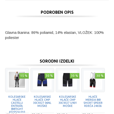
PODROBEN OPIS
Glavna tkanina: 86% poliamid, 14% elastan, VLOŽEK: 100%
poliester
SORODNI IZDELKI
15 %
30 %
30 %
30 %
KOLESARSKE
KOLESARSKE
KOLESARSKE
HLAČE
HLAČE
HLAČE CMP
HLAČE CMP
MERIDA BIB
CASTELLI
30C9327 06NL
30C9327 U901
SHORT SPIDER
ENTRATA
MOŠKE
MOŠKE
RDEČA 24656
BIBTIGHT
4520524 010