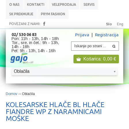
O NAS
KONTAKTI
VELEPRODAJA
SERVIS
SK PREKMURJE
PRYM FASHION
POVEZANI Z NAMI:
Slo
Eng
Prijava
|
Registracija
02/ 530 06 83
Pon: 11h - 13h, 14h - 18h
Tor., sre. in čet.: 9h - 13h,
14h - 18h
Pet: 9h - 13h, 14h - 16h
Košarica:
0,00
€
Oblačila
Domov
Oblačila
>>
KOLESARSKE HLAČE BL HLAČE
FIANDRE WP Z NARAMNICAMI
MOŠKE