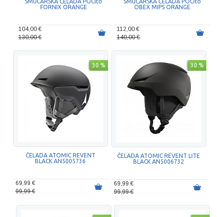
SMUČARSKA ČELADA POCito
SMUČARSKA ČELADA POCito
FORNIX ORANGE
OBEX MIPS ORANGE
104,00 €
112,00 €
130,00 €
140,00 €
30 %
30 %
ČELADA ATOMIC REVENT
ČELADA ATOMIC REVENT LITE
BLACK AN5005736
BLACK AN5006732
69,99 €
69,99 €
99,99 €
99,99 €