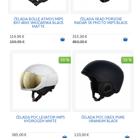
ČELADA BOLLE ATMOS MIPS
ČELADA HEAD PORSCHE
BH14800 SMUČARSKA BLACK
RADAR 5K PHOTO MIPS BLACK
MATTE
119,96 €
315,00 €
159,95 €
450,00 €
30 %
20 %
ČELADA POC LEVATOR MIPS
ČELADA POC OBEX PURE
HYDROGEN WHITE
URANIUM BLACK
385,00 €
120,00 €