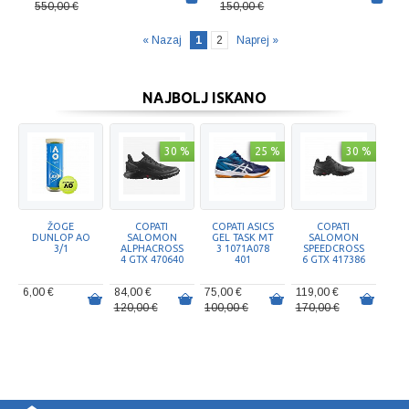
550,00 €
150,00 €
« Nazaj
1
2
Naprej »
NAJBOLJ ISKANO
30 %
25 %
30 %
ŽOGE
COPATI
COPATI ASICS
COPATI
DUNLOP AO
SALOMON
GEL TASK MT
SALOMON
3/1
ALPHACROSS
3 1071A078
SPEEDCROSS
4 GTX 470640
401
6 GTX 417386
6,00 €
84,00 €
75,00 €
119,00 €
120,00 €
100,00 €
170,00 €
50 %
25 %
25 %
25 %