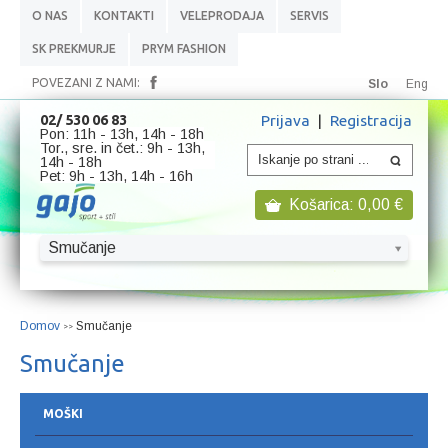
O NAS
KONTAKTI
VELEPRODAJA
SERVIS
SK PREKMURJE
PRYM FASHION
POVEZANI Z NAMI:
Slo
Eng
Prijava
|
Registracija
02/ 530 06 83
Pon: 11h - 13h, 14h - 18h
Tor., sre. in čet.: 9h - 13h,
14h - 18h
Pet: 9h - 13h, 14h - 16h
Košarica:
0,00
€
Smučanje
Domov
Smučanje
>>
Smučanje
MOŠKI