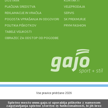
DOSTAVA
KONTAKTI
PLAČILNA SREDSTVA
VELEPRODAJA
REKLAMACIJE IN VRAČILA
SERVIS
POGOSTA VPRAŠANJA IN ODGOVORI
SK PREKMURJE
POLITIKA PIŠKOTKOV
PRYM FASHION
TABELE VELIKOSTI
OBRAZEC ZA ODSTOP OD POGODBE
ZNOJNIK
MREŽA ZA
BABOLAT
ODBOJKO NA
LOGO
MIVKI BEACH
WRISTBAND
2MM modra
BLACK
7,00 €
49,20 €
Vse pravice pridržane 2026
Spletno mesto www.gajo.si uporablja piškotke z namenom
zagotavljanja spletne storitve in funkcionalnosti, ki jih brez