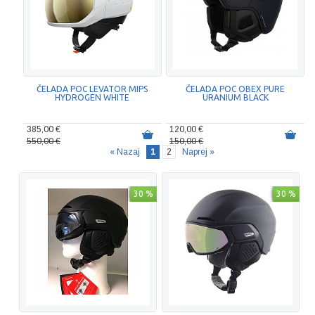
ČELADA POC LEVATOR MIPS
ČELADA POC OBEX PURE
HYDROGEN WHITE
URANIUM BLACK
385,00 €
120,00 €
550,00 €
150,00 €
« Nazaj
1
2
Naprej »
30 %
30 %