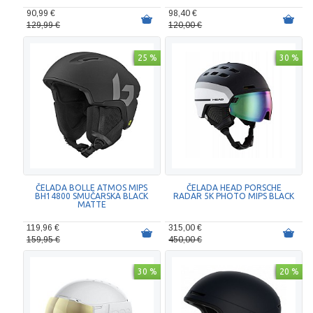
90,99 €
98,40 €
129,99 €
120,00 €
25 %
30 %
ČELADA BOLLE ATMOS MIPS
ČELADA HEAD PORSCHE
BH14800 SMUČARSKA BLACK
RADAR 5K PHOTO MIPS BLACK
MATTE
119,96 €
315,00 €
159,95 €
450,00 €
30 %
20 %