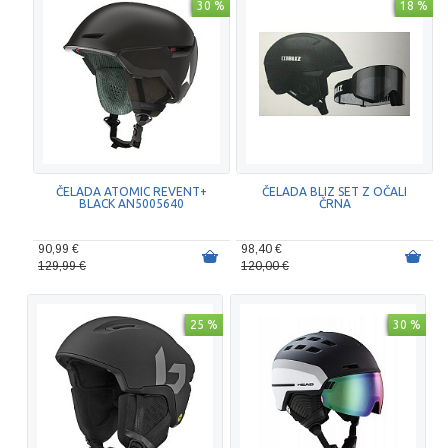
30 %
18 %
ČELADA ATOMIC REVENT+
ČELADA BLIZ SET Z OČALI
BLACK AN5005640
ČRNA
90,99 €
98,40 €
129,99 €
120,00 €
25 %
30 %