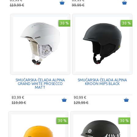
83,99 €
69,99 €
119,99 €
99,99 €
30 %
30 %
SMUČARSKA ČELADA ALPINA
SMUČARSKA ČELADA ALPINA
GRAND WHITE PROSECCO
KROON MIPS BLACK
MATT
83,99 €
90,99 €
119,99 €
129,99 €
30 %
30 %