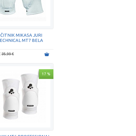
ŠČITNIK MIKASA JURI
ECHNICAL MT7 BELA
€
35,99 €
17 %