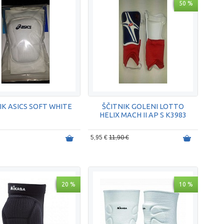
50 %
IK ASICS SOFT WHITE
ŠČITNIK GOLENI LOTTO
HELIX MACH II AP S K3983
5,95 €
11,90 €
20 %
10 %