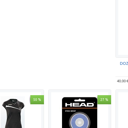
DOZ
40,00 
50 %
27 %