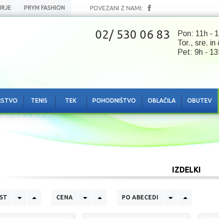
URJE
PRYM FASHION
POVEZANI Z NAMI:
02/ 530 06 83
Pon: 11h - 1
Tor., sre. in
Pet: 9h - 13
RSTVO
TENIS
TEK
POHODNIŠTVO
OBLAČILA
OBUTEV
IZDELKI
ST
CENA
PO ABECEDI