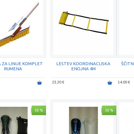
 ZA LINIJE KOMPLET
LESTEV KOORDINACIJSKA
ŠČITN
RUMENA
ENOJNA 4M
23,20 €
14,00 €
50 %
50 %