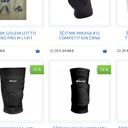
NIK GOLENI LOTTO
ŠČITNIK MIKASA 812
RO PRO M L1471
COMPETITION ČRNA
T
0 €
22,39 €
27,99 €
32,39 
10 %
10 %