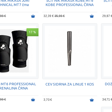
TNIK MIKASA JURI
ŠČITNIK MIKASA KOBE MT6
ŠČIT
HNICAL MT7 črna
KOBE PROFESSIONAL ČRNA
,99 €
32,39 €
35,99 €
29,87 
17 %
K MT6 PROFESSIONAL
DOZ
CEV SIDRNA ZA LINIJE 1 KOS
RENALINA ČRNA
,99 €
34,71 
3,70 €