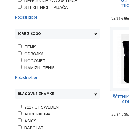
ŠČI
DENARNICE ZA GOSTINCE
TEC
STEKLENICE - PIJAČA
Počisti izbor
32,39 €
35
IGRE Z ŽOGO
TENIS
ODBOJKA
NOGOMET
NAMIZNI TENIS
Počisti izbor
BLAGOVNE ZNAMKE
ŠČITNI
AD
2117 OF SWEDEN
ADRENALINA
29,87 €
35
ASICS
BABOLAT