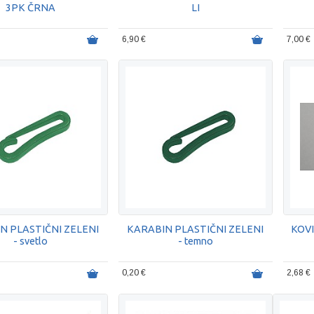
3PK ČRNA
LI
6,90 €
7,00 €
N PLASTIČNI ZELENI
KARABIN PLASTIČNI ZELENI
KOV
- svetlo
- temno
0,20 €
2,68 €