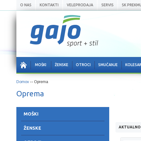
O NAS
KONTAKTI
VELEPRODAJA
SERVIS
SK PREKM
MOŠKI
ŽENSKE
OTROCI
SMUČANJE
KOLESA
Domov
Oprema
>>
Oprema
MOŠKI
AKTUALNO
ŽENSKE