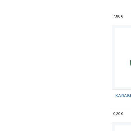
7,80 €
KARABI
0,20 €