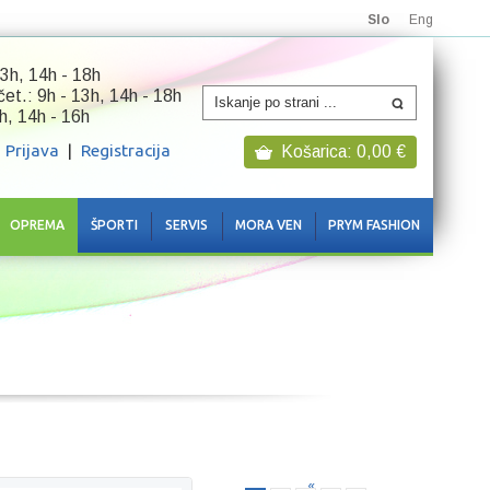
Slo
Eng
3h, 14h - 18h
 čet.: 9h - 13h, 14h - 18h
h, 14h - 16h
Prijava
|
Registracija
Košarica:
0,00
€
OPREMA
ŠPORTI
SERVIS
MORA VEN
PRYM FASHION
«