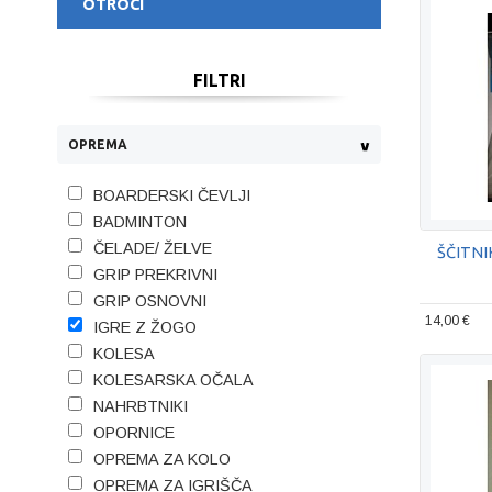
OTROCI
FILTRI
OPREMA
BOARDERSKI ČEVLJI
BADMINTON
ČELADE/ ŽELVE
ŠČITNI
GRIP PREKRIVNI
GRIP OSNOVNI
14,00 €
IGRE Z ŽOGO
KOLESA
KOLESARSKA OČALA
NAHRBTNIKI
OPORNICE
OPREMA ZA KOLO
OPREMA ZA IGRIŠČA