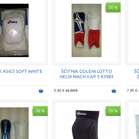
50 %
K ASICS SOFT WHITE
ŠČITNIK GOLENI LOTTO
Š
HELIX MACH II AP S K3983
5,95 €
11,90 €
7,95 €
50 %
20 %