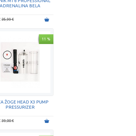
NIK MT6 PROFESSIONAL
ADRENALINA BELA
€
35,99 €
11 %
A ŽOGE HEAD X3 PUMP
PRESSURIZER
€
39,00 €