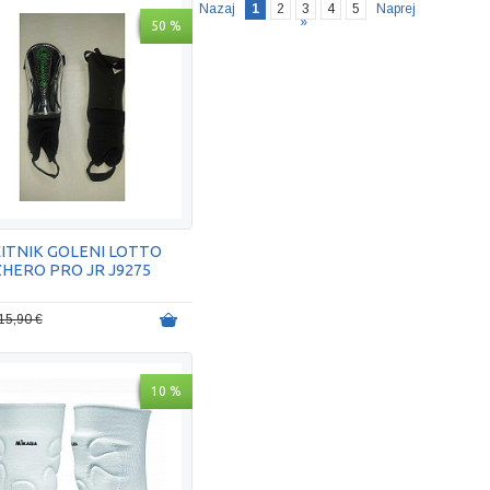
Nazaj
1
2
3
4
5
Naprej
»
50 %
ČITNIK GOLENI LOTTO
ZHERO PRO JR J9275
15,90 €
10 %