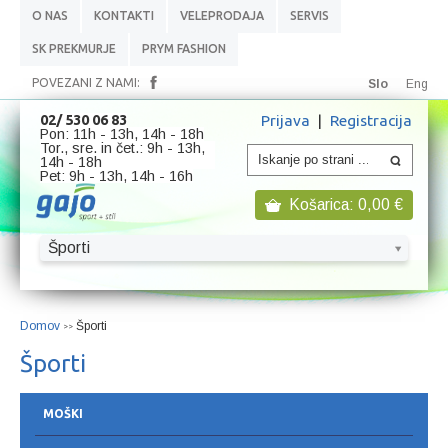
O NAS
KONTAKTI
VELEPRODAJA
SERVIS
SK PREKMURJE
PRYM FASHION
POVEZANI Z NAMI:
Slo
Eng
Prijava
|
Registracija
02/ 530 06 83
Pon: 11h - 13h, 14h - 18h
Tor., sre. in čet.: 9h - 13h,
14h - 18h
Pet: 9h - 13h, 14h - 16h
Košarica:
0,00
€
Športi
Domov
Športi
>>
Športi
MOŠKI