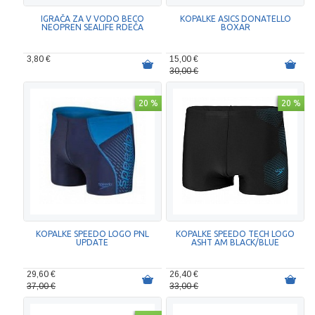
IGRAČA ZA V VODO BECO
KOPALKE ASICS DONATELLO
NEOPREN SEALIFE RDEČA
BOXAR
3,80 €
15,00 €
30,00 €
20 %
20 %
KOPALKE SPEEDO LOGO PNL
KOPALKE SPEEDO TECH LOGO
UPDATE
ASHT AM BLACK/BLUE
29,60 €
26,40 €
37,00 €
33,00 €