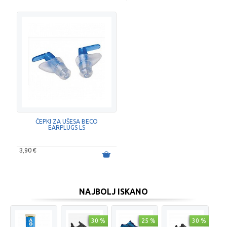
ČEPKI ZA UŠESA BECO
EARPLUGS LS
3,90 €
NAJBOLJ ISKANO
30 %
25 %
30 %