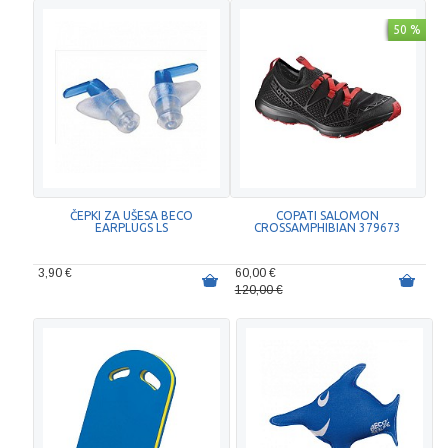
50 %
ČEPKI ZA UŠESA BECO
COPATI SALOMON
EARPLUGS LS
CROSSAMPHIBIAN 379673
3,90 €
60,00 €
120,00 €