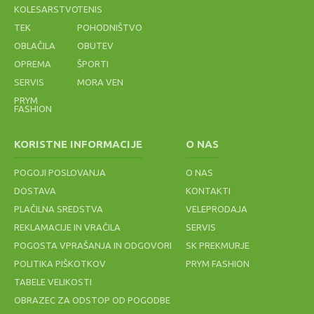
KOLESARSTVO
TENIS
TEK
POHODNIŠTVO
OBLAČILA
OBUTEV
OPREMA
ŠPORTI
25 %
50 %
60 %
SERVIS
MORA VEN
PRYM
FASHION
ŽOGA
HLAČE HEAD
COPATI ASICS
MAJICA
ODBOJKA
CLUB SHORTS
ROADHAWK
LOTTO
NASSAU
811379 ROYAL
FF 2 1011A136
MAGLIA CLUB
KORISTNE INFORMACIJE
O NAS
PREMIUMM
001
MC G4278
PATRIOT
POGOJI POSLOVANJA
O NAS
36,60 €
33,75 €
60,00 €
11,64 €
45,00 €
120,00 €
29,10 €
DOSTAVA
KONTAKTI
PLAČILNA SREDSTVA
VELEPRODAJA
REKLAMACIJE IN VRAČILA
SERVIS
POGOSTA VPRAŠANJA IN ODGOVORI
SK PREKMURJE
POLITIKA PIŠKOTKOV
PRYM FASHION
TABELE VELIKOSTI
OBRAZEC ZA ODSTOP OD POGODBE