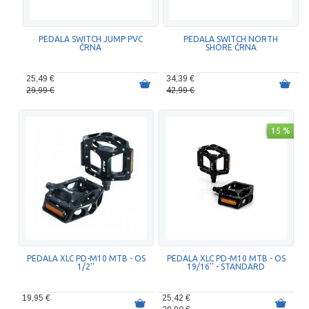
PEDALA SWITCH JUMP PVC
PEDALA SWITCH NORTH
ČRNA
SHORE ČRNA
25,49 €
34,39 €
29,99 €
42,99 €
15 %
PEDALA XLC PD-M10 MTB - OS
PEDALA XLC PD-M10 MTB - OS
1/2''
19/16'' - STANDARD
19,95 €
25,42 €