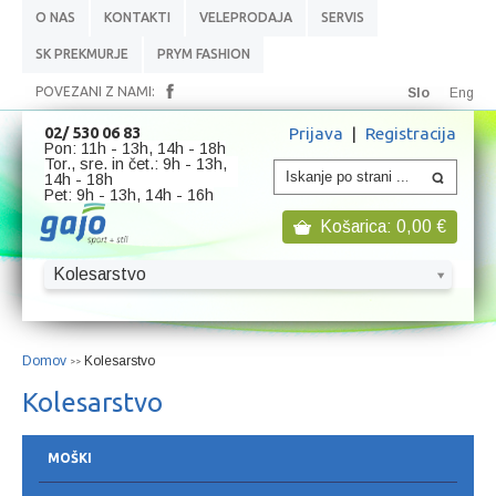
O NAS
KONTAKTI
VELEPRODAJA
SERVIS
SK PREKMURJE
PRYM FASHION
POVEZANI Z NAMI:
Slo
Eng
Prijava
|
Registracija
02/ 530 06 83
Pon: 11h - 13h, 14h - 18h
Tor., sre. in čet.: 9h - 13h,
14h - 18h
Pet: 9h - 13h, 14h - 16h
Košarica:
0,00
€
Kolesarstvo
Domov
Kolesarstvo
>>
Kolesarstvo
MOŠKI