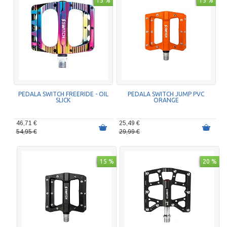
15 %
15 %
PEDALA SWITCH FREERIDE - OIL
PEDALA SWITCH JUMP PVC
SLICK
ORANGE
46,71 €
25,49 €
54,95 €
29,99 €
15 %
20 %