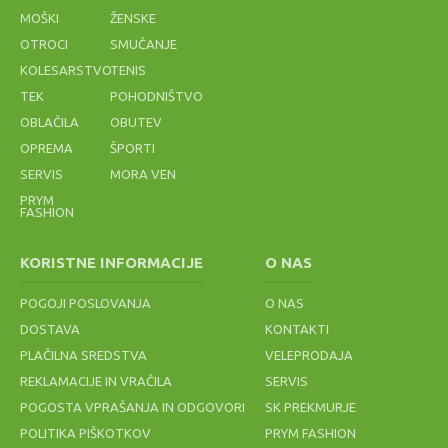
MODRA
MODRA
MOŠKI
ŽENSKE
60,00 €
67,50 €
30,00 €
33,75 €
OTROCI
SMUČANJE
119,99 €
90,00 €
40,00 €
45,00 €
KOLESARSTVO
TENIS
TEK
POHODNIŠTVO
OBLAČILA
OBUTEV
OPREMA
ŠPORTI
25 %
50 %
60 %
SERVIS
MORA VEN
PRYM
FASHION
ŽOGA
HLAČE HEAD
COPATI ASICS
MAJICA
ODBOJKA
CLUB SHORTS
ROADHAWK
LOTTO
NASSAU
811379 ROYAL
FF 2 1011A136
MAGLIA CLUB
KORISTNE INFORMACIJE
O NAS
PREMIUMM
001
MC G4278
PATRIOT
POGOJI POSLOVANJA
O NAS
36,60 €
33,75 €
60,00 €
11,64 €
45,00 €
120,00 €
29,10 €
DOSTAVA
KONTAKTI
PLAČILNA SREDSTVA
VELEPRODAJA
REKLAMACIJE IN VRAČILA
SERVIS
POGOSTA VPRAŠANJA IN ODGOVORI
SK PREKMURJE
POLITIKA PIŠKOTKOV
PRYM FASHION