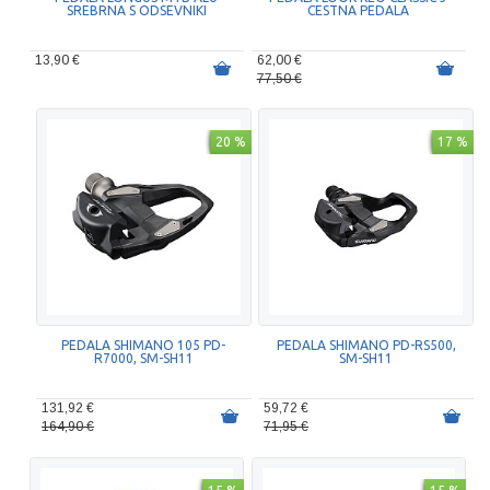
SREBRNA S ODSEVNIKI
CESTNA PEDALA
13,90 €
62,00 €
77,50 €
20 %
17 %
PEDALA SHIMANO 105 PD-
PEDALA SHIMANO PD-RS500,
R7000, SM-SH11
SM-SH11
131,92 €
59,72 €
164,90 €
71,95 €