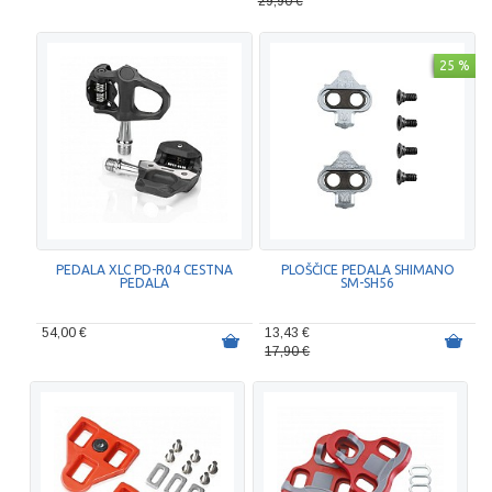
29,90 €
25 %
PEDALA XLC PD-R04 CESTNA
PLOŠČICE PEDALA SHIMANO
PEDALA
SM-SH56
54,00 €
13,43 €
17,90 €