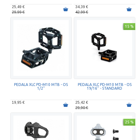
25,49 €
34,39 €
29,99 €
42,99 €
15 %
PEDALA XLC PD-M10 MTB - OS
PEDALA XLC PD-M10 MTB - OS
1/2''
19/16'' - STANDARD
19,95 €
25,42 €
29,90 €
25 %