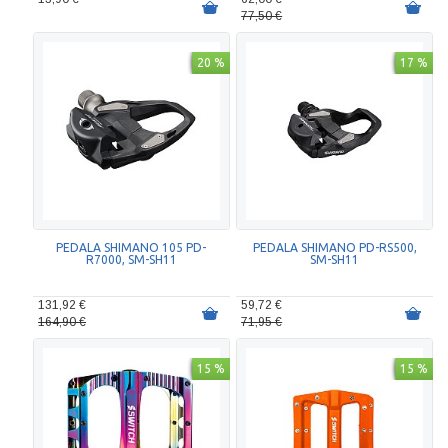
77,50 €
20 %
17 %
PEDALA SHIMANO 105 PD-
PEDALA SHIMANO PD-RS500,
R7000, SM-SH11
SM-SH11
131,92 €
59,72 €
164,90 €
71,95 €
15 %
15 %