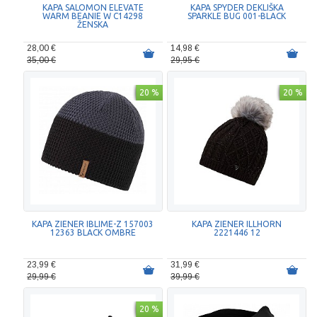
KAPA SALOMON ELEVATE
KAPA SPYDER DEKLIŠKA
WARM BEANIE W C14298
SPARKLE BUG 001-BLACK
ŽENSKA
28,00 €
14,98 €
35,00 €
29,95 €
20 %
20 %
KAPA ZIENER IBLIME-Z 157003
KAPA ZIENER ILLHORN
12363 BLACK OMBRE
2221446 12
23,99 €
31,99 €
29,99 €
39,99 €
20 %