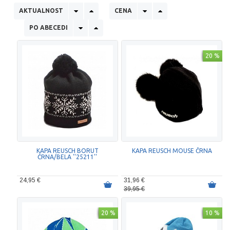
AKTUALNOST
CENA
PO ABECEDI
20 %
KAPA REUSCH BORUT
KAPA REUSCH MOUSE ČRNA
ČRNA/BELA ''25211''
24,95 €
31,96 €
39,95 €
20 %
10 %