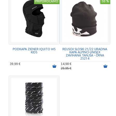
PRIPOROČAMO
50 %
PODKAPA ZIENER IQUITO WS
REUSCH SLOSKI 21/22 URADNA
KIDS
KAPA ALPINCI-UNISEX
ZAVIHANA TANJŠA - ČRNA
25214
39,99 €
14,98 €
29,95 €