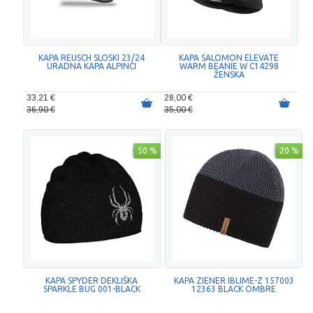
KAPA REUSCH SLOSKI 23/24
KAPA SALOMON ELEVATE
URADNA KAPA ALPINCI
WARM BEANIE W C14298
ŽENSKA
33,21 €
28,00 €
36,90 €
35,00 €
50 %
20 %
KAPA SPYDER DEKLIŠKA
KAPA ZIENER IBLIME-Z 157003
SPARKLE BUG 001-BLACK
12363 BLACK OMBRE