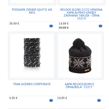
PODKAPA ZIENER IQUITO WS
REUSCH SLOSKI 21/22 URADNA
KIDS
KAPA ALPINCI-UNISEX
ZAVIHANA TANJŠA - ČRNA
25214
39,99 €
14,98 €
29,95 €
TRAK ACERBIS CORPORATE
KAPA REUSCH BORUT
ČRNA/BELA ''25211''
6,95 €
24,95 €