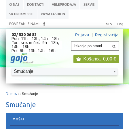
O NAS
KONTAKTI
VELEPRODAJA
SERVIS
SK PREKMURJE
PRYM FASHION
POVEZANI Z NAMI:
Slo
Eng
Prijava
|
Registracija
02/ 530 06 83
Pon: 11h - 13h, 14h - 18h
Tor., sre. in čet.: 9h - 13h,
14h - 18h
Pet: 9h - 13h, 14h - 16h
Košarica:
0,00
€
Smučanje
Domov
Smučanje
>>
Smučanje
MOŠKI