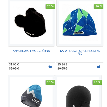
20 %
20 %
KAPA REUSCH MOUSE ČRNA
KAPA REUSCH ORCIERES 5175
750
31,96 €
15,96 €
39,95 €
19,95 €
10 %
20 %