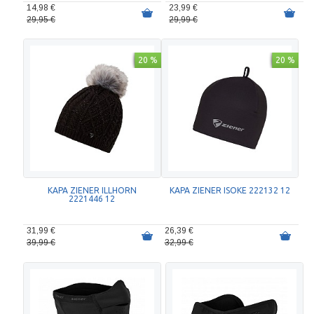
14,98 €
23,99 €
29,95 €
29,99 €
20 %
20 %
KAPA ZIENER ILLHORN
KAPA ZIENER ISOKE 222132 12
2221446 12
31,99 €
26,39 €
39,99 €
32,99 €