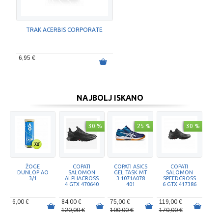
TRAK ACERBIS CORPORATE
6,95 €
NAJBOLJ ISKANO
30 %
25 %
30 %
ŽOGE
COPATI
COPATI ASICS
COPATI
DUNLOP AO
SALOMON
GEL TASK MT
SALOMON
3/1
ALPHACROSS
3 1071A078
SPEEDCROSS
4 GTX 470640
401
6 GTX 417386
6,00 €
84,00 €
75,00 €
119,00 €
120,00 €
100,00 €
170,00 €