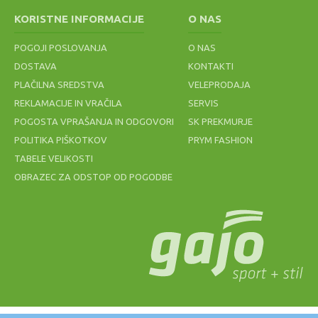
ODBOJKA
CLUB SHORTS
ROADHAWK
LOTTO
NASSAU
811379 ROYAL
FF 2 1011A136
MAGLIA CLUB
KORISTNE INFORMACIJE
O NAS
PREMIUMM
001
MC G4278
PATRIOT
POGOJI POSLOVANJA
O NAS
36,60 €
33,75 €
60,00 €
11,64 €
45,00 €
120,00 €
29,10 €
DOSTAVA
KONTAKTI
PLAČILNA SREDSTVA
VELEPRODAJA
REKLAMACIJE IN VRAČILA
SERVIS
POGOSTA VPRAŠANJA IN ODGOVORI
SK PREKMURJE
POLITIKA PIŠKOTKOV
PRYM FASHION
TABELE VELIKOSTI
OBRAZEC ZA ODSTOP OD POGODBE
ZNOJNIK
MREŽA ZA
BABOLAT
ODBOJKO NA
LOGO
MIVKI BEACH
WRISTBAND
2MM modra
BLACK
7,00 €
49,20 €