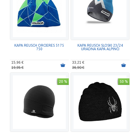
KAPA REUSCH ORCIERES 5175
KAPA REUSCH SLOSKI 23/24
750
URADNA KAPA ALPINCI
15,96 €
33,21 €
19,95 €
36,90 €
20 %
50 %