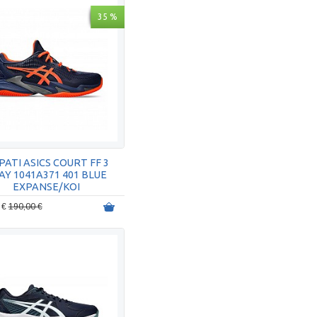
35 %
PATI ASICS COURT FF 3
AY 1041A371 401 BLUE
EXPANSE/KOI
 €
190,00 €