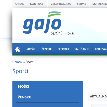
O NAS
KONTAKTI
VELEPRODAJA
SERVIS
SK PREKM
MOŠKI
ŽENSKE
OTROCI
SMUČANJE
KOLESA
Domov
Športi
>>
Športi
MOŠKI
AKTUALNO
ŽENSKE