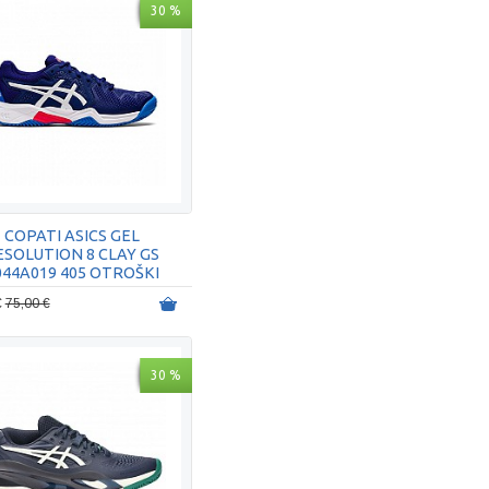
30 %
COPATI ASICS GEL
ESOLUTION 8 CLAY GS
044A019 405 OTROŠKI
€
75,00 €
30 %