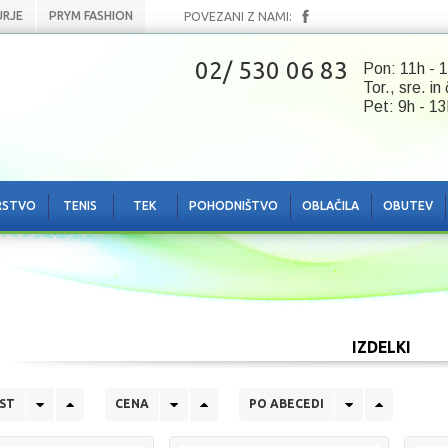
URJE
PRYM FASHION
POVEZANI Z NAMI:
02/ 530 06 83
Pon: 11h - 1
Tor., sre. in
Pet: 9h - 13
RSTVO
TENIS
TEK
POHODNIŠTVO
OBLAČILA
OBUTEV
IZDELKI
ST
CENA
PO ABECEDI