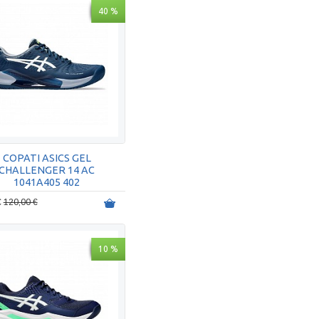
40 %
COPATI ASICS GEL
CHALLENGER 14 AC
1041A405 402
€
120,00 €
10 %