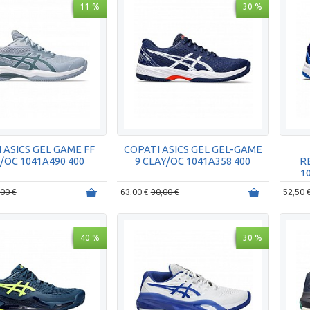
11 %
30 %
 ASICS GEL GAME FF
COPATI ASICS GEL GEL-GAME
/OC 1041A490 400
9 CLAY/OC 1041A358 400
R
1
,00 €
63,00 €
90,00 €
52,50 
40 %
30 %