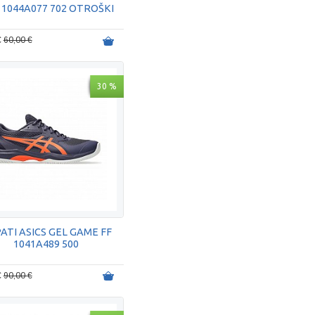
S 1044A077 702 OTROŠKI
€
60,00 €
30 %
ATI ASICS GEL GAME FF
1041A489 500
€
90,00 €