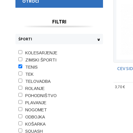
OTROCI
FILTRI
ŠPORTI
KOLESARJENJE
ZIMSKI ŠPORTI
TENIS
CEV SID
TEK
TELOVADBA
3,70 €
ROLANJE
POHODNIŠTVO
PLAVANJE
NOGOMET
ODBOJKA
KOŠARKA
SQUASH