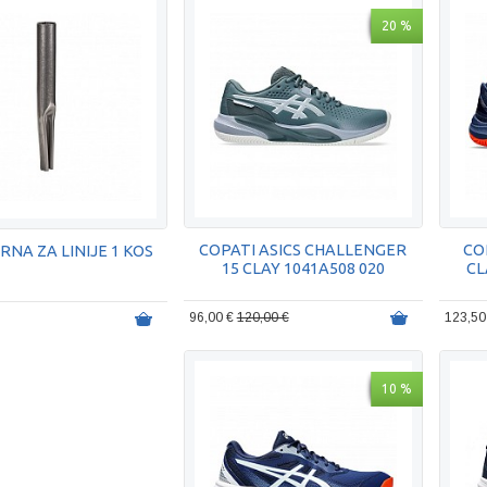
20 %
COPATI ASICS CHALLENGER
CO
RNA ZA LINIJE 1 KOS
15 CLAY 1041A508 020
CL
96,00 €
120,00 €
123,50
10 %