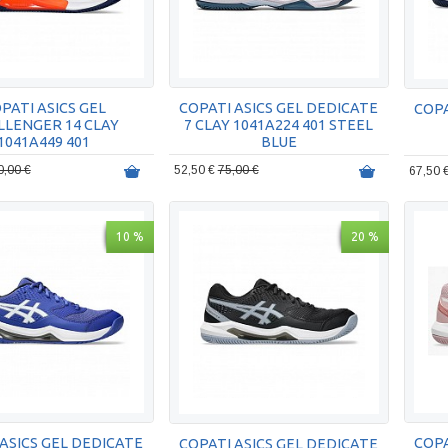
PATI ASICS GEL
COPATI ASICS GEL DEDICATE
COPA
LLENGER 14 CLAY
7 CLAY 1041A224 401 STEEL
1041A449 401
BLUE
0,00 €
52,50 €
75,00 €
67,50 
10 %
20 %
 ASICS GEL DEDICATE
COPA
COPATI ASICS GEL DEDICATE