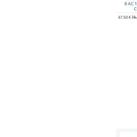
8 AC 
C
67,50 €
75