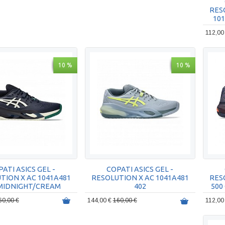
RES
10
112,00
10 %
10 %
ATI ASICS GEL -
COPATI ASICS GEL -
TION X AC 1041A481
RES
RESOLUTION X AC 1041A481
 MIDNIGHT/CREAM
500
402
60,00 €
112,00
144,00 €
160,00 €