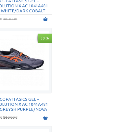
COPATI ASICS GEL -
OLUTION X AC 1041A481
1 WHITE/DARK COBALT
 €
160,00 €
30 %
COPATI ASICS GEL -
OLUTION X AC 1041A481
 GREYSH PURPLE/NOVA
ORANGE
 €
160,00 €