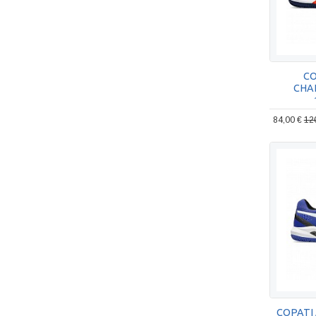
CO
CHA
84,00 €
12
COPATI