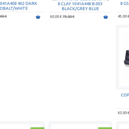
1041A408 402 DARK
8 G
8 CLAY 1041A448 B.003
OBALT/WHITE
BLACK/GREY BLUE
,00 €
45,00 
60,00 €
75,00 €
COP
63,00 