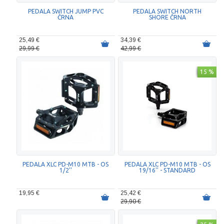
PEDALA SWITCH JUMP PVC
PEDALA SWITCH NORTH
ČRNA
SHORE ČRNA
25,49 €
34,39 €
29,99 €
42,99 €
15 %
PEDALA XLC PD-M10 MTB - OS
PEDALA XLC PD-M10 MTB - OS
1/2''
19/16'' - STANDARD
19,95 €
25,42 €
29,90 €