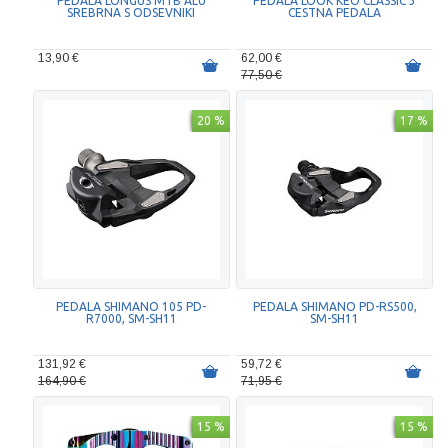
PEDALA LONGUS MTB ALU
PEDALA LOOK KEO CLASSIC 3
SREBRNA S ODSEVNIKI
CESTNA PEDALA
13,90 €
62,00 €
77,50 €
20 %
17 %
PEDALA SHIMANO 105 PD-
PEDALA SHIMANO PD-RS500,
R7000, SM-SH11
SM-SH11
131,92 €
59,72 €
164,90 €
71,95 €
15 %
15 %