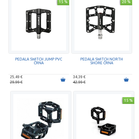
15 %
20 %
PEDALA SWITCH JUMP PVC
PEDALA SWITCH NORTH
ČRNA
SHORE ČRNA
25,49 €
34,39 €
29,99 €
42,99 €
15 %