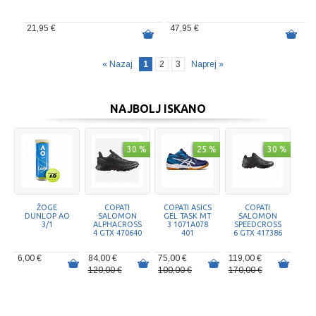
21,95 €
47,95 €
« Nazaj
1
2
3
Naprej »
NAJBOLJ ISKANO
30 %
25 %
30 %
ŽOGE
COPATI
COPATI ASICS
COPATI
DUNLOP AO
SALOMON
GEL TASK MT
SALOMON
3/1
ALPHACROSS
3 1071A078
SPEEDCROSS
4 GTX 470640
401
6 GTX 417386
6,00 €
84,00 €
75,00 €
119,00 €
120,00 €
100,00 €
170,00 €