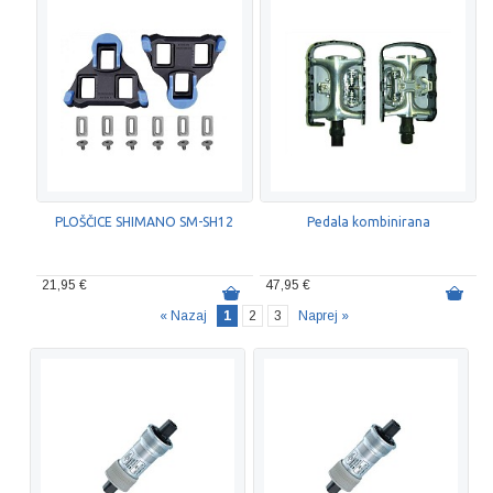
PLOŠČICE SHIMANO SM-SH12
Pedala kombinirana
21,95 €
47,95 €
« Nazaj
1
2
3
Naprej »