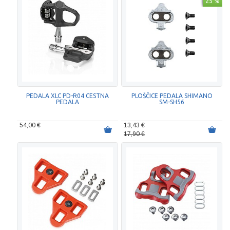
25 %
PEDALA XLC PD-R04 CESTNA
PLOŠČICE PEDALA SHIMANO
PEDALA
SM-SH56
54,00 €
13,43 €
17,90 €