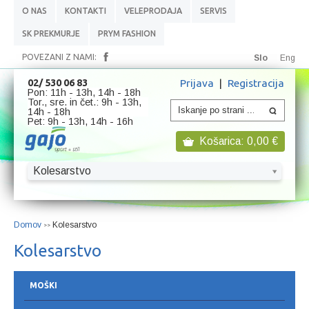
O NAS
KONTAKTI
VELEPRODAJA
SERVIS
SK PREKMURJE
PRYM FASHION
POVEZANI Z NAMI:
Slo
Eng
Prijava
|
Registracija
02/ 530 06 83
Pon: 11h - 13h, 14h - 18h
Tor., sre. in čet.: 9h - 13h,
14h - 18h
Pet: 9h - 13h, 14h - 16h
Košarica:
0,00
€
Kolesarstvo
Domov
Kolesarstvo
>>
Kolesarstvo
MOŠKI