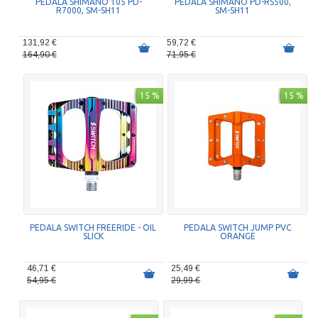
PEDALA SHIMANO 105 PD-
PEDALA SHIMANO PD-RS500,
R7000, SM-SH11
SM-SH11
131,92 €
59,72 €
164,90 €
71,95 €
15 %
15 %
PEDALA SWITCH FREERIDE - OIL
PEDALA SWITCH JUMP PVC
SLICK
ORANGE
46,71 €
25,49 €
54,95 €
29,99 €