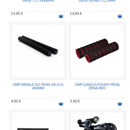
UN26 127,5X68MM
UN26 26-68X122,5MM
13,95 €
14,90 €
GRIP KRMILA XLC PENA GR-G10
GRIP LONGUS FOUMY PENA
400MM
ČRNA-RED
4,95 €
3,90 €