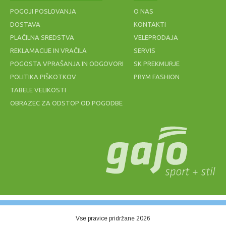
POGOJI POSLOVANJA
O NAS
36,60 €
33,75 €
60,00 €
11,64 €
45,00 €
120,00 €
29,10 €
DOSTAVA
KONTAKTI
PLAČILNA SREDSTVA
VELEPRODAJA
REKLAMACIJE IN VRAČILA
SERVIS
POGOSTA VPRAŠANJA IN ODGOVORI
SK PREKMURJE
POLITIKA PIŠKOTKOV
PRYM FASHION
TABELE VELIKOSTI
OBRAZEC ZA ODSTOP OD POGODBE
ZNOJNIK
MREŽA ZA
BABOLAT
ODBOJKO NA
LOGO
MIVKI BEACH
WRISTBAND
2MM modra
BLACK
7,00 €
49,20 €
Vse pravice pridržane 2026