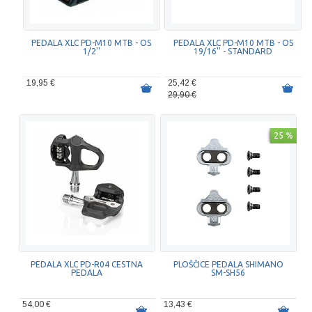
PEDALA XLC PD-M10 MTB - OS
PEDALA XLC PD-M10 MTB - OS
1/2''
19/16'' - STANDARD
19,95 €
25,42 €
29,90 €
25 %
PEDALA XLC PD-R04 CESTNA
PLOŠČICE PEDALA SHIMANO
PEDALA
SM-SH56
54,00 €
13,43 €