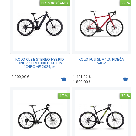
PRIPOROČAMO
22 %
KOLO CUBE STEREO HYBRID
KOLO FUJI SL A 1.3, RDEČA,
ONE 22 PRO 800 NIGHT´N
54CM
´CHROME 2026, M
3.899,90 €
1.481,22 €
1.899,00 €
17 %
30 %