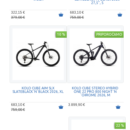
27,5'', S
322,15 €
683,10 €
379,00 €
759,00 €
10 %
PRIPOROČAMO
KOLO CUBE AIM SLX
KOLO CUBE STEREO HYBRID
SLATEBLACK´N´BLACK 2026, XL
ONE 22 PRO 800 NIGHT´N
´CHROME 2026, M
683,10 €
3.899,90 €
759,00 €
22 %