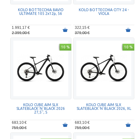
KOLO BOTTECCHIA 8AVIO
KOLO BOTTECCHIA CITY 24 -
ULTIMATE 105 2x12p, 56
VIOLA
1.991,17 €
322,15 €
2.399,00 €
379,00 €
10 %
10 %
KOLO CUBE AIM SLX
KOLO CUBE AIM SLX
SLATEBLACK´N´BLACK 2026
SLATEBLACK´N´BLACK 2026, XL
27,5'', S
683,10 €
683,10 €
759,00 €
759,00 €