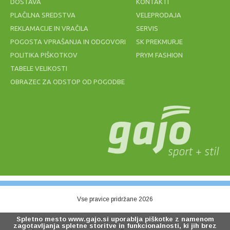
DOSTAVA
KONTAKTI
PLAČILNA SREDSTVA
VELEPRODAJA
REKLAMACIJE IN VRAČILA
SERVIS
POGOSTA VPRAŠANJA IN ODGOVORI
SK PREKMURJE
POLITIKA PIŠKOTKOV
PRYM FASHION
TABELE VELIKOSTI
OBRAZEC ZA ODSTOP OD POGODBE
ZNOJNIK
MREŽA ZA
BABOLAT
ODBOJKO NA
LOGO
MIVKI BEACH
WRISTBAND
2MM modra
BLACK
7,00 €
49,20 €
Vse pravice pridržane 2026
Spletno mesto www.gajo.si uporablja piškotke z namenom
zagotavljanja spletne storitve in funkcionalnosti, ki jih brez