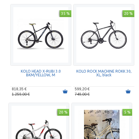
35 %
20 %
KOLO HEAD X-RUBI 3.0
KOLO ROCK MACHINE ROKK 30,
BKM/YELLOW, M
XL, black
818,35 €
599,20 €
1.259,00 €
749,00 €
20 %
5 %