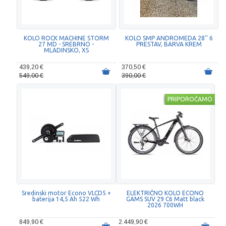
KOLO ROCK MACHINE STORM
KOLO SMP ANDROMEDA 28'' 6
27 MD - SREBRNO -
PRESTAV, BARVA KREM
MLADINSKO, XS
439,20 €
370,50 €
549,00 €
390,00 €
PRIPOROČAMO
Sredinski motor Econo VLCD5 +
ELEKTRIČNO KOLO ECONO
baterija 14,5 Ah 522 Wh
GAMS SUV 29 C6 Matt black
2026 700WH
849,90 €
2.449,90 €