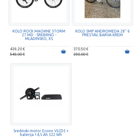
KOLO ROCK MACHINE STORM
KOLO SMP ANDROMEDA 28'' 6
27 MD - SREBRNO -
PRESTAV, BARVA KREM
MLADINSKO, XS
439,20 €
370,50 €
549,00 €
390,00 €
Sredinski motor Econo VLCD5 +
baterija 14,5 Ah 522 Wh