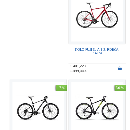
KOLO FUJI SL A 1.3, RDEČA,
54CM
1.481,22 €
1.899,00 €
17 %
30 %