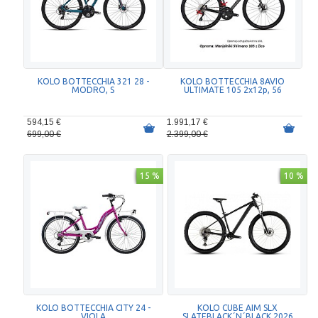
KOLO BOTTECCHIA 321 28 -
KOLO BOTTECCHIA 8AVIO
MODRO, S
ULTIMATE 105 2x12p, 56
594,15 €
1.991,17 €
699,00 €
2.399,00 €
15 %
10 %
KOLO BOTTECCHIA CITY 24 -
KOLO CUBE AIM SLX
VIOLA
SLATEBLACK´N´BLACK 2026