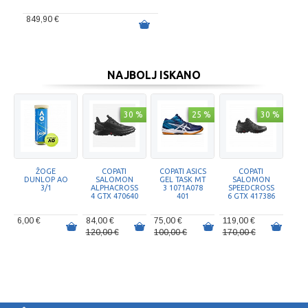
849,90 €
NAJBOLJ ISKANO
30 %
25 %
30 %
ŽOGE
COPATI
COPATI ASICS
COPATI
DUNLOP AO
SALOMON
GEL TASK MT
SALOMON
3/1
ALPHACROSS
3 1071A078
SPEEDCROSS
4 GTX 470640
401
6 GTX 417386
6,00 €
84,00 €
75,00 €
119,00 €
120,00 €
100,00 €
170,00 €
50 %
25 %
25 %
25 %