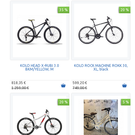
35 %
20 %
KOLO HEAD X-RUBI 3.0
KOLO ROCK MACHINE ROKK 30,
BKM/YELLOW, M
XL, black
818,35 €
599,20 €
1.259,00 €
749,00 €
20 %
5 %