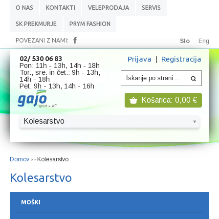
O NAS
KONTAKTI
VELEPRODAJA
SERVIS
SK PREKMURJE
PRYM FASHION
POVEZANI Z NAMI:
Slo
Eng
Prijava
|
Registracija
02/ 530 06 83
Pon: 11h - 13h, 14h - 18h
Tor., sre. in čet.: 9h - 13h,
14h - 18h
Pet: 9h - 13h, 14h - 16h
Košarica:
0,00
€
Kolesarstvo
Domov
Kolesarstvo
>>
Kolesarstvo
MOŠKI