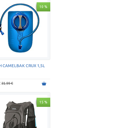
10 %
 CAMELBAK CRUX 1,5L
€
31,99 €
15 %