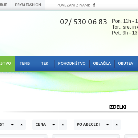
URJE
PRYM FASHION
POVEZANI Z NAMI:
02/ 530 06 83
Pon: 11h - 1
Tor., sre. in
Pet: 9h - 13
RSTVO
TENIS
TEK
POHODNIŠTVO
OBLAČILA
OBUTEV
IZDELKI
ST
CENA
PO ABECEDI