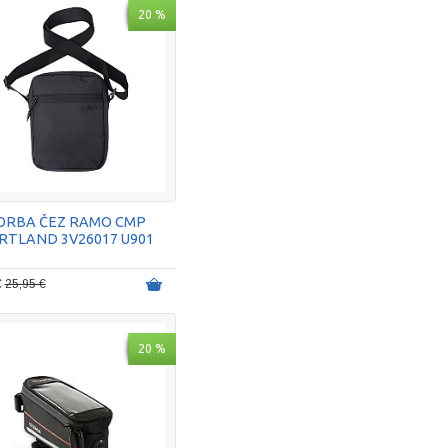
20 %
ORBA ČEZ RAMO CMP
RTLAND 3V26017 U901
€
25,95 €
20 %