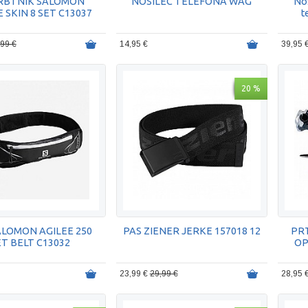
RBTNIK SALOMON
NOSILEC TELEFONA WAG
No
 SKIN 8 SET C13037
t
,99 €
14,95 €
39,95 
20 %
ALOMON AGILEE 250
PAS ZIENER JERKE 157018 12
PR
ET BELT C13032
OP
23,99 €
29,99 €
28,95 