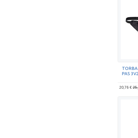
TORBA
PAS 3V
20,76 €
25