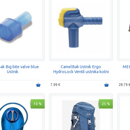
k Big bite valve blue
CamelBak Ustnik Ergo
MEH
Ustnik
HydroLock Ventil ustnika kotni
7,99 €
28,79 
10 %
25 %