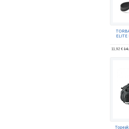
TORBA
ELITE
11,92 €
14,
Topeak