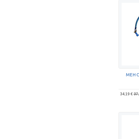
MEH 
34,19 €
37