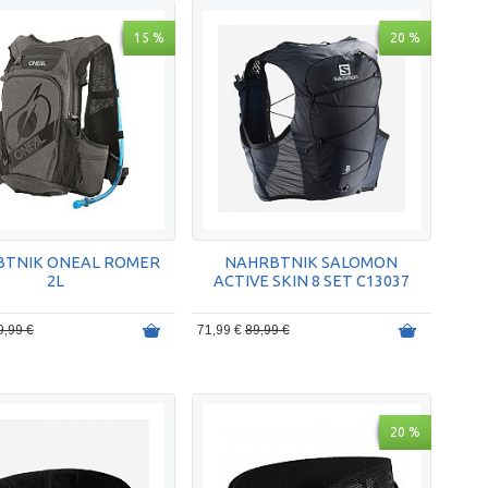
15 %
20 %
BTNIK ONEAL ROMER
NAHRBTNIK SALOMON
2L
ACTIVE SKIN 8 SET C13037
9,99 €
71,99 €
89,99 €
20 %