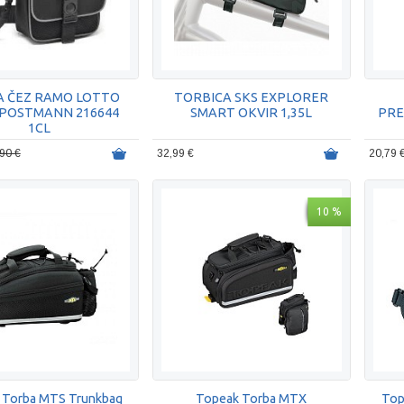
 ČEZ RAMO LOTTO
TORBICA SKS EXPLORER
 POSTMANN 216644
SMART OKVIR 1,35L
PRE
1CL
90 €
32,99 €
20,79 
10 %
 Torba MTS Trunkbag
Topeak Torba MTX
Top