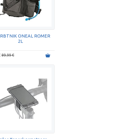
RBTNIK ONEAL ROMER
2L
€
89,99 €