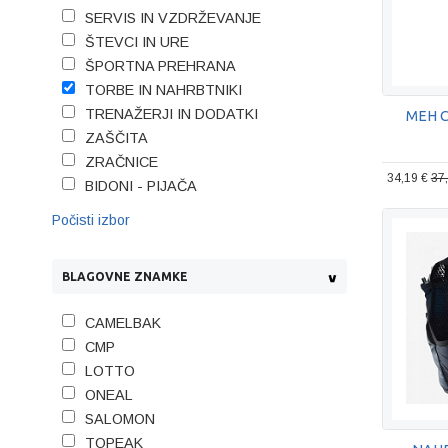
SERVIS IN VZDRŽEVANJE
ŠTEVCI IN URE
ŠPORTNA PREHRANA
TORBE IN NAHRBTNIKI
TRENAŽERJI IN DODATKI
MEH 
ZAŠČITA
ZRAČNICE
34,19 €
37
BIDONI - PIJAČA
Počisti izbor
BLAGOVNE ZNAMKE
CAMELBAK
CMP
LOTTO
ONEAL
SALOMON
TOPEAK