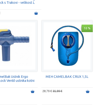
ck s Trakovi - velikost L
€
10 %
melBak Ustnik Ergo
MEH CAMELBAK CRUX 1,5L
ck Ventil ustnika kotni
28,79 €
31,99 €