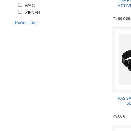
NAH
ACTIVE
WAG
ZIENER
71,99 €
89
Počisti izbor
PAS S
S
45,00 €