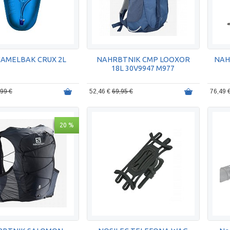
CAMELBAK CRUX 2L
NAHRBTNIK CMP LOOXOR
NAH
18L 30V9947 M977
,99 €
52,46 €
69,95 €
76,49 
20 %