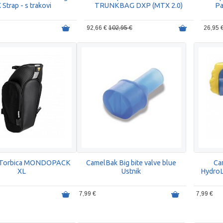
 Strap - s trakovi
TRUNKBAG DXP (MTX 2.0)
Pa
92,66 €
102,95 €
26,95 
 Torbica MONDOPACK
CamelBak Big bite valve blue
Ca
XL
Ustnik
HydroLo
7,99 €
7,99 €