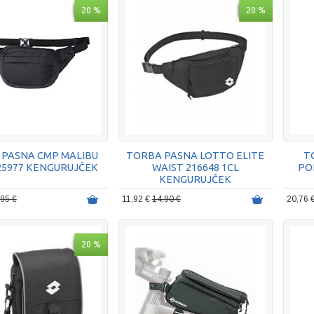
20 %
20 %
 PASNA CMP MALIBU
TORBA PASNA LOTTO ELITE
T
25977 KENGURUJČEK
WAIST 216648 1CL
PO
KENGURUJČEK
,95 €
11,92 €
14,90 €
20,76 
20 %