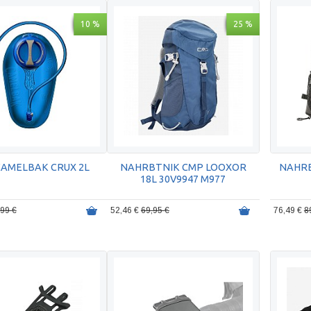
10 %
25 %
CAMELBAK CRUX 2L
NAHRBTNIK CMP LOOXOR
NAHR
18L 30V9947 M977
,99 €
52,46 €
69,95 €
76,49 €
8