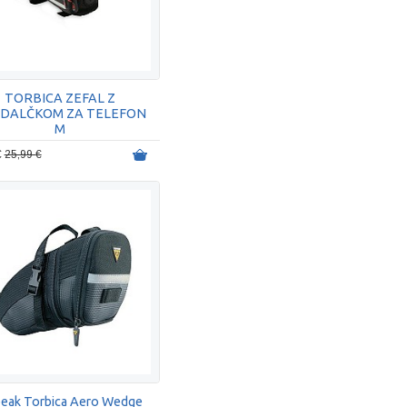
TORBICA ZEFAL Z
DALČKOM ZA TELEFON
M
€
25,99 €
eak Torbica Aero Wedge