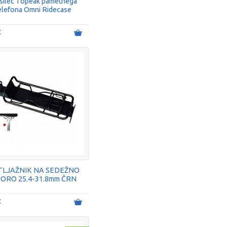
silec Topeak pametnega
elefona Omni Ridecase
€
TLJAŽNIK NA SEDEŽNO
ORO 25.4-31.8mm ČRN
€