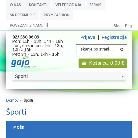
O NAS
KONTAKTI
VELEPRODAJA
SERVIS
SK PREKMURJE
PRYM FASHION
POVEZANI Z NAMI:
Slo
Eng
Prijava
|
Registracija
02/ 530 06 83
Pon: 11h - 13h, 14h - 18h
Tor., sre. in čet.: 9h - 13h,
14h - 18h
Pet: 9h - 13h, 14h - 16h
Košarica:
0,00
€
Športi
Domov
Športi
>>
Športi
MOŠKI