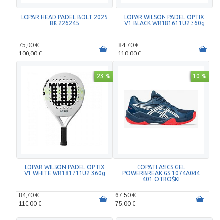
LOPAR HEAD PADEL BOLT 2025
LOPAR WILSON PADEL OPTIX
BK 226245
V1 BLACK WR181611U2 360g
75,00 €
84,70 €
100,00 €
110,00 €
23 %
10 %
LOPAR WILSON PADEL OPTIX
COPATI ASICS GEL
V1 WHITE WR181711U2 360g
POWERBREAK GS 1074A044
401 OTROŠKI
84,70 €
67,50 €
110,00 €
75,00 €