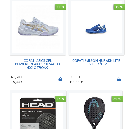
10 %
35 %
COPATI ASICS GEL
COPATI WILSON HURAKN LITE
POWERBREAK GS 1074A044
D V Blue/D V
402 OTROŠKI
67,50 €
65,00 €
75,00 €
100,00 €
15 %
25 %