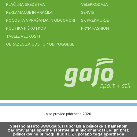
PLAČILNA SREDSTVA
VELEPRODAJA
REKLAMACIJE IN VRAČILA
SERVIS
POGOSTA VPRAŠANJA IN ODGOVORI
SK PREKMURJE
POLITIKA PIŠKOTKOV
PRYM FASHION
TABELE VELIKOSTI
OBRAZEC ZA ODSTOP OD POGODBE
ZNOJNIK
MREŽA ZA
BABOLAT
ODBOJKO NA
LOGO
MIVKI BEACH
WRISTBAND
2MM modra
BLACK
7,00 €
49,20 €
Vse pravice pridržane 2026
Spletno mesto www.gajo.si uporablja piškotke z namenom
zagotavljanja spletne storitve in funkcionalnosti, ki jih brez
piškotkov ne bi mogli nuditi. Z uporabo tega spletnega