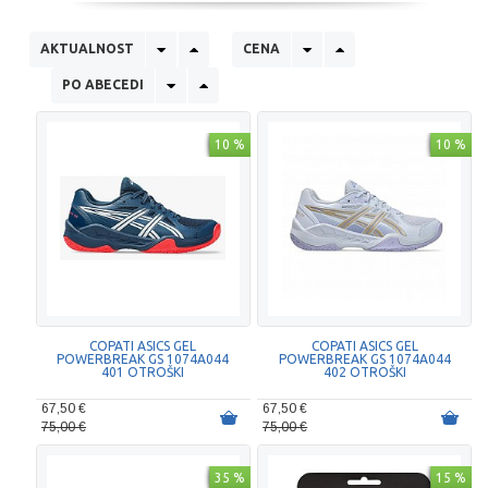
AKTUALNOST
CENA
PO ABECEDI
10 %
10 %
COPATI ASICS GEL
COPATI ASICS GEL
POWERBREAK GS 1074A044
POWERBREAK GS 1074A044
401 OTROŠKI
402 OTROŠKI
67,50 €
67,50 €
75,00 €
75,00 €
35 %
15 %