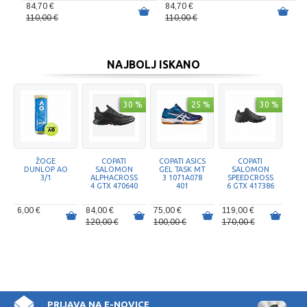
84,70 €
84,70 €
110,00 €
110,00 €
NAJBOLJ ISKANO
30 %
25 %
30 %
ŽOGE
COPATI
COPATI ASICS
COPATI
DUNLOP AO
SALOMON
GEL TASK MT
SALOMON
3/1
ALPHACROSS
3 1071A078
SPEEDCROSS
4 GTX 470640
401
6 GTX 417386
6,00 €
84,00 €
75,00 €
119,00 €
120,00 €
100,00 €
170,00 €
50 %
25 %
25 %
25 %
PRIJAVA NA E-NOVICE