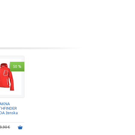
50 %
AKNA
THFINDER
DA ženska
9,90 €