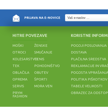
PRIJAVA NA E-NOVICE
HITRE POVEZAVE
KORISTNE INFORM
MOŠKI
ŽENSKE
POGOJI POSLOVANJA
OTROCI
SMUČANJE
DOSTAVA
KOLESARSTVO
TENIS
PLAČILNA SREDSTVA
TEK
POHODNIŠTVO
REKLAMACIJE IN VRA
OBLAČILA
OBUTEV
POGOSTA VPRAŠANJA
OPREMA
ŠPORTI
POLITIKA PIŠKOTKOV
SERVIS
MORA VEN
TABELE VELIKOSTI
PRYM
OBRAZEC ZA ODSTO
FASHION