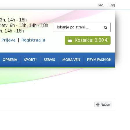
Slo
Eng
3h, 14h - 18h
 čet.: 9h - 13h, 14h - 18h
h, 14h - 16h
Prijava
|
Registracija
Košarica:
0,00
€
OPREMA
ŠPORTI
SERVIS
MORA VEN
PRYM FASHION