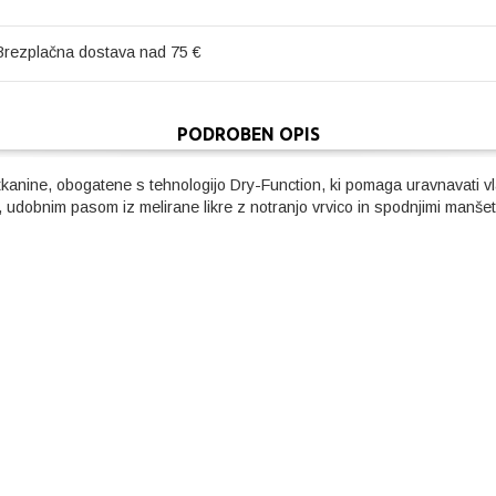
Brezplačna dostava nad 75 €
PODROBEN OPIS
tkanine, obogatene s tehnologijo Dry-Function, ki pomaga uravnavati v
udobnim pasom iz melirane likre z notranjo vrvico in spodnjimi manšet