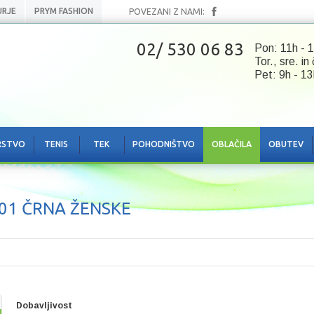
URJE
PRYM FASHION
POVEZANI Z NAMI:
02/ 530 06 83
Pon: 11h - 1
Tor., sre. in
Pet: 9h - 13
RSTVO
TENIS
TEK
POHODNIŠTVO
OBLAČILA
OBUTEV
01 ČRNA ŽENSKE
Dobavljivost