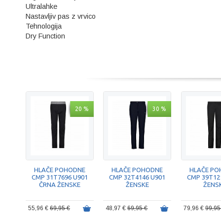
Ultralahke
Nastavljiv pas z vrvico
Tehnologija
Dry Function
20 %
30 %
HLAČE POHODNE
HLAČE POHODNE
HLAČE PO
CMP 31T7696 U901
CMP 32T4146 U901
CMP 39T12
ČRNA ŽENSKE
ŽENSKE
ŽENS
55,96 €
69,95 €
48,97 €
69,95 €
79,96 €
99,95