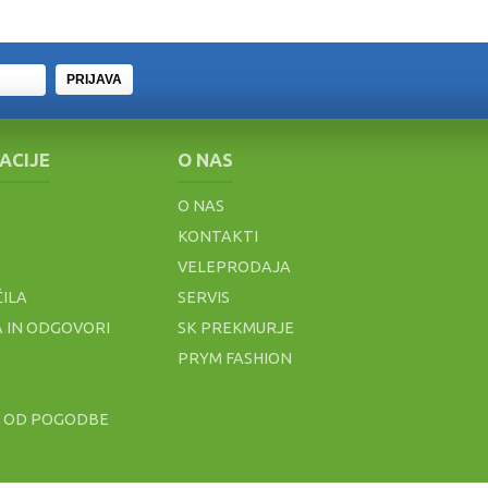
PRIJAVA
ACIJE
O NAS
O NAS
KONTAKTI
VELEPRODAJA
ČILA
SERVIS
 IN ODGOVORI
SK PREKMURJE
PRYM FASHION
P OD POGODBE