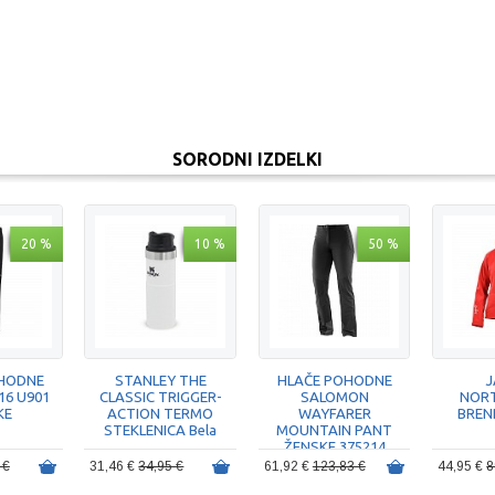
SORODNI IZDELKI
20 %
10 %
50 %
HODNE
STANLEY THE
HLAČE POHODNE
J
16 U901
CLASSIC TRIGGER-
SALOMON
NOR
KE
ACTION TERMO
WAYFARER
BREN
STEKLENICA Bela
MOUNTAIN PANT
ŽENSKE 375214
BLACK
 €
31,46 €
34,95 €
61,92 €
123,83 €
44,95 €
8