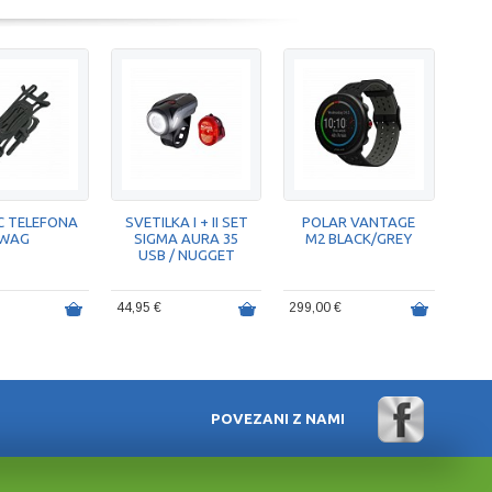
C TELEFONA
SVETILKA I + II SET
POLAR VANTAGE
WAG
SIGMA AURA 35
M2 BLACK/GREY
USB / NUGGET
44,95 €
299,00 €
POVEZANI Z NAMI