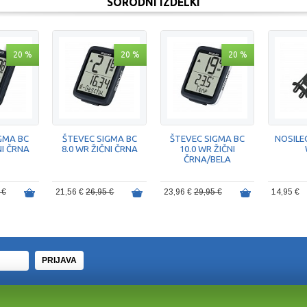
SORODNI IZDELKI
20 %
20 %
20 %
GMA BC
ŠTEVEC SIGMA BC
ŠTEVEC SIGMA BC
NOSILE
NI ČRNA
8.0 WR ŽIČNI ČRNA
10.0 WR ŽIČNI
ČRNA/BELA
 €
21,56 €
26,95 €
23,96 €
29,95 €
14,95 €
PRIJAVA