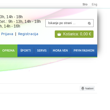
Slo
Eng
3h, 14h - 18h
 čet.: 9h - 13h, 14h - 18h
h, 14h - 16h
Prijava
|
Registracija
Košarica:
0,00
€
OPREMA
ŠPORTI
SERVIS
MORA VEN
PRYM FASHION