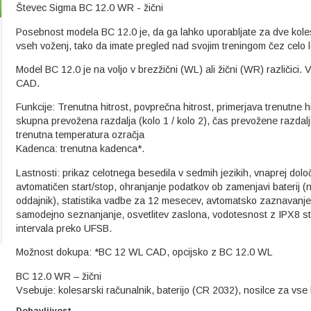
Števec Sigma BC 12.0 WR - žični
Posebnost modela BC 12.0 je, da ga lahko uporabljate za dve kole
vseh voženj, tako da imate pregled nad svojim treningom čez celo l
Model BC 12.0 je na voljo v brezžični (WL) ali žični (WR) različici.
CAD.
Funkcije: Trenutna hitrost, povprečna hitrost, primerjava trenutne 
skupna prevožena razdalja (kolo 1 / kolo 2), čas prevožene razdalje
trenutna temperatura ozračja
Kadenca: trenutna kadenca*.
Lastnosti: prikaz celotnega besedila v sedmih jezikih, vnaprej dol
avtomatičen start/stop, ohranjanje podatkov ob zamenjavi baterij (na
oddajnik), statistika vadbe za 12 mesecev, avtomatsko zaznavanj
samodejno seznanjanje, osvetlitev zaslona, vodotesnost z IPX8 s
intervala preko UFSB.
Možnost dokupa: *BC 12 WL CAD, opcijsko z BC 12.0 WL
BC 12.0 WR – žični
Vsebuje: kolesarski računalnik, baterijo (CR 2032), nosilce za vse 
Dobavljivost