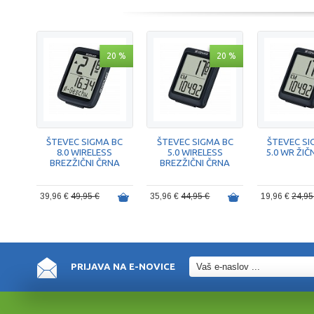
20 %
20 %
ŠTEVEC SIGMA BC
ŠTEVEC SIGMA BC
ŠTEVEC SI
8.0 WIRELESS
5.0 WIRELESS
5.0 WR ŽIČ
BREZŽIČNI ČRNA
BREZŽIČNI ČRNA
39,96 €
49,95 €
35,96 €
44,95 €
19,96 €
24,95
PRIJAVA NA E-NOVICE