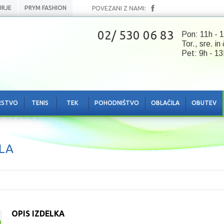
URJE
PRYM FASHION
POVEZANI Z NAMI:
02/ 530 06 83
Pon: 11h - 1
Tor., sre. in
Pet: 9h - 13
RSTVO
TENIS
TEK
POHODNIŠTVO
OBLAČILA
OBUTEV
ELA
OPIS IZDELKA