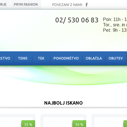
URJE
PRYM FASHION
POVEZANI Z NAMI:
02/ 530 06 83
Pon: 11h - 1
Tor., sre. in
Pet: 9h - 13
RSTVO
TENIS
TEK
POHODNIŠTVO
OBLAČILA
OBUTEV
NAJBOLJ ISKANO
25 %
30 %