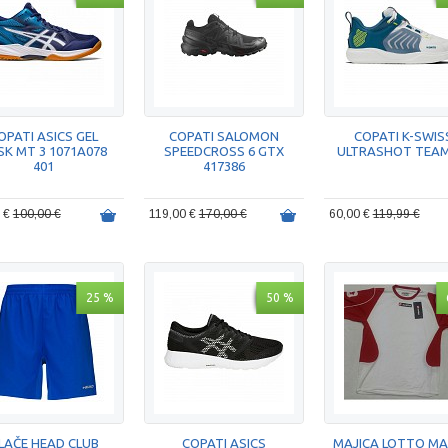
OPATI ASICS GEL
COPATI SALOMON
COPATI K-SWIS
SK MT 3 1071A078
SPEEDCROSS 6 GTX
ULTRASHOT TEAM
401
417386
0 €
100,00 €
119,00 €
170,00 €
60,00 €
119,99 €
25 %
50 %
LAČE HEAD CLUB
COPATI ASICS
MAJICA LOTTO MA