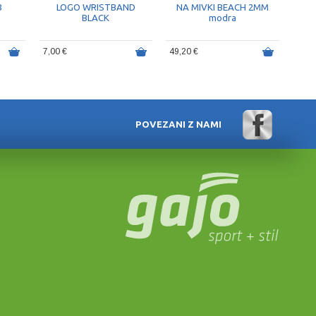
8
LOGO WRISTBAND
NA MIVKI BEACH 2MM
BLACK
modra
7,00 €
49,20 €
POVEZANI Z NAMI