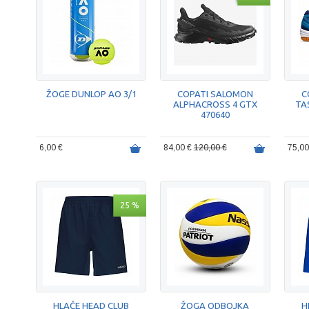
ŽOGE DUNLOP AO 3/1
COPATI SALOMON
C
ALPHACROSS 4 GTX
TA
470640
6,00 €
84,00 €
120,00 €
75,0
25 %
HLAČE HEAD CLUB
ŽOGA ODBOJKA
H