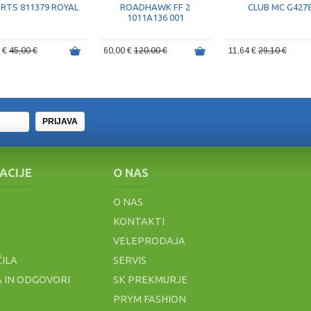
RTS 811379 ROYAL
ROADHAWK FF 2
CLUB MC G427
1011A136 001
5 €
45,00 €
60,00 €
120,00 €
11,64 €
29,10 €
PRIJAVA
ACIJE
O NAS
O NAS
KONTAKTI
VELEPRODAJA
ČILA
SERVIS
 IN ODGOVORI
SK PREKMURJE
PRYM FASHION