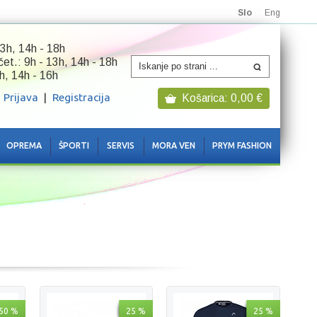
Slo
Eng
3h, 14h - 18h
 čet.: 9h - 13h, 14h - 18h
h, 14h - 16h
Prijava
|
Registracija
Košarica:
0,00
€
OPREMA
ŠPORTI
SERVIS
MORA VEN
PRYM FASHION
50 %
25 %
25 %