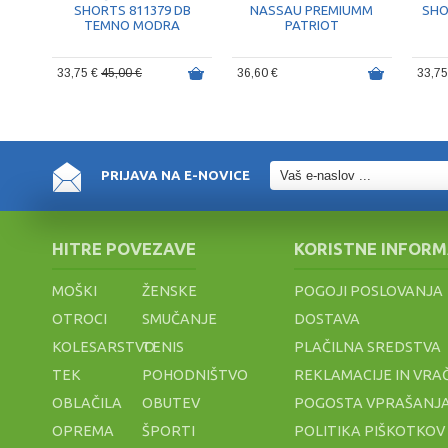
SHORTS 811379 DB
NASSAU PREMIUMM
SHO
TEMNO MODRA
PATRIOT
33,75 €
45,00 €
36,60 €
33,7
PRIJAVA NA E-NOVICE
HITRE POVEZAVE
KORISTNE INFORM
MOŠKI
ŽENSKE
POGOJI POSLOVANJA
OTROCI
SMUČANJE
DOSTAVA
KOLESARSTVO
TENIS
PLAČILNA SREDSTVA
TEK
POHODNIŠTVO
REKLAMACIJE IN VRA
OBLAČILA
OBUTEV
POGOSTA VPRAŠANJA
OPREMA
ŠPORTI
POLITIKA PIŠKOTKOV