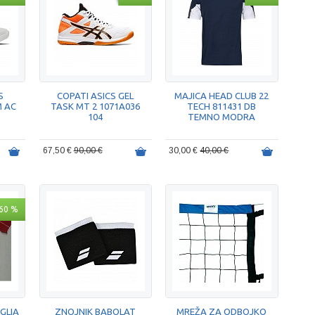
S
COPATI ASICS GEL
MAJICA HEAD CLUB 22
 AC
TASK MT 2 1071A036
TECH 811431 DB
104
TEMNO MODRA
67,50 €
90,00 €
30,00 €
40,00 €
60 %
GLIA
ZNOJNIK BABOLAT
MREŽA ZA ODBOJKO