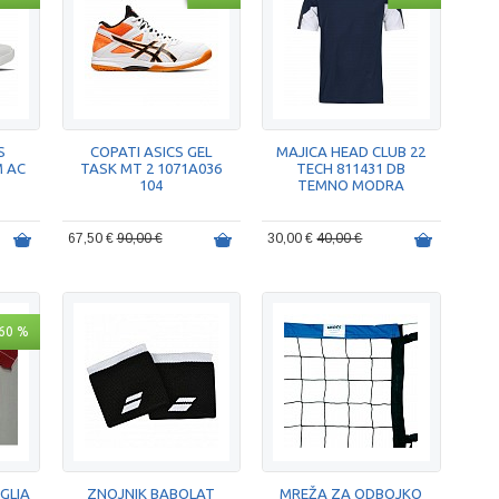
S
COPATI ASICS GEL
MAJICA HEAD CLUB 22
 AC
TASK MT 2 1071A036
TECH 811431 DB
104
TEMNO MODRA
67,50 €
90,00 €
30,00 €
40,00 €
60 %
GLIA
ZNOJNIK BABOLAT
MREŽA ZA ODBOJKO