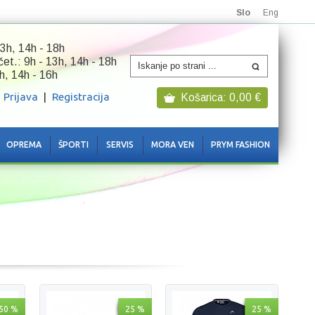
Slo
Eng
3h, 14h - 18h
 čet.: 9h - 13h, 14h - 18h
h, 14h - 16h
Prijava
|
Registracija
Košarica:
0,00
€
OPREMA
ŠPORTI
SERVIS
MORA VEN
PRYM FASHION
50 %
25 %
25 %