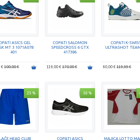
OPATI ASICS GEL
COPATI SALOMON
COPATI K-SWIS
SK MT 3 1071A078
SPEEDCROSS 6 GTX
ULTRASHOT TEAM
401
417386
0 €
100,00 €
119,00 €
170,00 €
60,00 €
119,99 €
25 %
50 %
LAČE HEAD CLUB
COPATI ASICS
MAJICA LOTTO MA