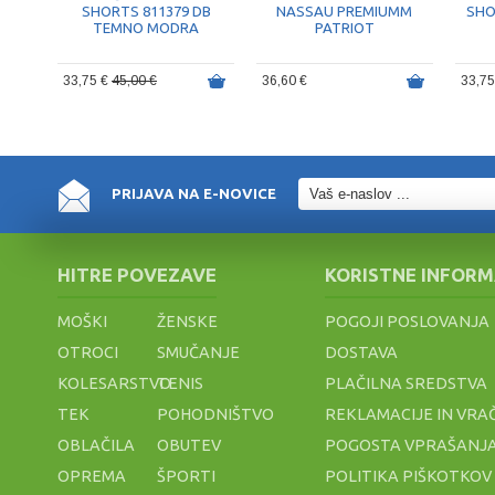
SHORTS 811379 DB
NASSAU PREMIUMM
SHO
TEMNO MODRA
PATRIOT
33,75 €
45,00 €
36,60 €
33,7
PRIJAVA NA E-NOVICE
HITRE POVEZAVE
KORISTNE INFORM
MOŠKI
ŽENSKE
POGOJI POSLOVANJA
OTROCI
SMUČANJE
DOSTAVA
KOLESARSTVO
TENIS
PLAČILNA SREDSTVA
TEK
POHODNIŠTVO
REKLAMACIJE IN VRA
OBLAČILA
OBUTEV
POGOSTA VPRAŠANJA
OPREMA
ŠPORTI
POLITIKA PIŠKOTKOV