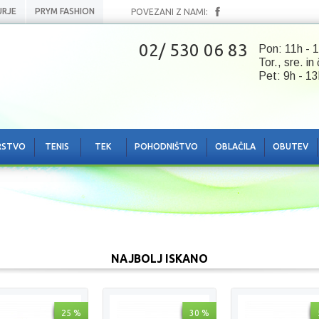
URJE
PRYM FASHION
POVEZANI Z NAMI:
02/ 530 06 83
Pon: 11h - 1
Tor., sre. in
Pet: 9h - 13
RSTVO
TENIS
TEK
POHODNIŠTVO
OBLAČILA
OBUTEV
NAJBOLJ ISKANO
25 %
30 %