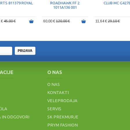
RTS 811379 ROYAL
ROADHAWK FF 2
CLUB MC G427
1011A136 001
5 €
45,00 €
60,00 €
120,00 €
11,64 €
29,10 €
PRIJAVA
ACIJE
O NAS
O NAS
KONTAKTI
VELEPRODAJA
ČILA
SERVIS
 IN ODGOVORI
SK PREKMURJE
PRYM FASHION