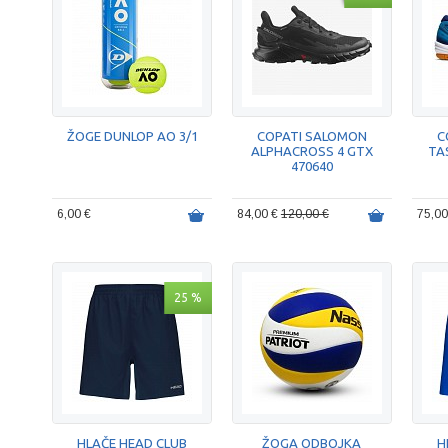
ŽOGE DUNLOP AO 3/1
COPATI SALOMON
C
ALPHACROSS 4 GTX
TA
470640
6,00 €
84,00 €
120,00 €
75,0
25 %
HLAČE HEAD CLUB
ŽOGA ODBOJKA
H