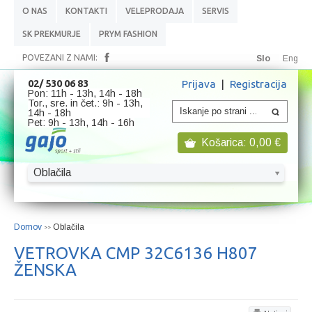
O NAS
KONTAKTI
VELEPRODAJA
SERVIS
SK PREKMURJE
PRYM FASHION
POVEZANI Z NAMI:
Slo
Eng
Prijava
|
Registracija
02/ 530 06 83
Pon: 11h - 13h, 14h - 18h
Tor., sre. in čet.: 9h - 13h,
14h - 18h
Pet: 9h - 13h, 14h - 16h
Košarica:
0,00
€
Oblačila
Domov
Oblačila
>>
VETROVKA CMP 32C6136 H807
ŽENSKA