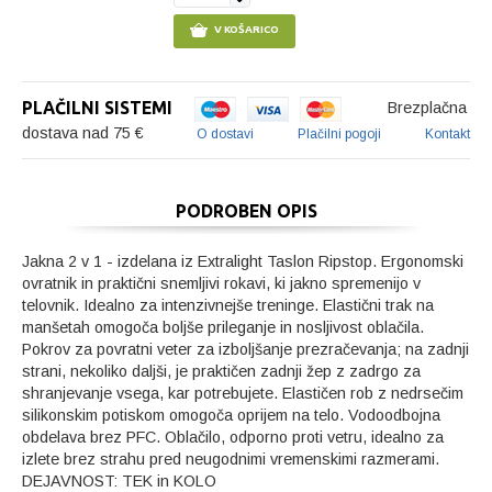
V KOŠARICO
PLAČILNI SISTEMI
Brezplačna
dostava nad 75 €
O dostavi
Plačilni pogoji
Kontakt
PODROBEN OPIS
Jakna 2 v 1 - izdelana iz Extralight Taslon Ripstop. Ergonomski
ovratnik in praktični snemljivi rokavi, ki jakno spremenijo v
telovnik. Idealno za intenzivnejše treninge. Elastični trak na
manšetah omogoča boljše prileganje in nosljivost oblačila.
Pokrov za povratni veter za izboljšanje prezračevanja; na zadnji
strani, nekoliko daljši, je praktičen zadnji žep z zadrgo za
shranjevanje vsega, kar potrebujete. Elastičen rob z nedrsečim
silikonskim potiskom omogoča oprijem na telo. Vodoodbojna
obdelava brez PFC. Oblačilo, odporno proti vetru, idealno za
izlete brez strahu pred neugodnimi vremenskimi razmerami.
DEJAVNOST: TEK in KOLO