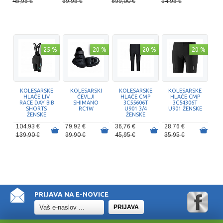
45,95 €
69,95 €
699,00 €
94,95 €
25 %
20 %
20 %
20 %
KOLESARSKE
KOLESARSKI
KOLESARSKE
KOLESARSKE
HLAČE LIV
ČEVLJI
HLAČE CMP
HLAČE CMP
RACE DAY BIB
SHIMANO
3C55606T
3C54306T
SHORTS
RC1W
U901 3/4
U901 ŽENSKE
ŽENSKE
ŽENSKE
104,93 €
79,92 €
36,76 €
28,76 €
139,90 €
99,90 €
45,95 €
35,95 €
PRIJAVA NA E-NOVICE
PRIJAVA