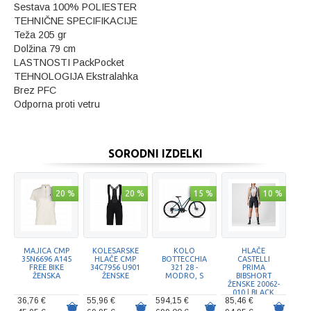
Sestava 100% POLIESTER
TEHNIČNE SPECIFIKACIJE
Teža 205 gr
Dolžina 79 cm
LASTNOSTI PackPocket
TEHNOLOGIJA Ekstralahka
Brez PFC
Odporna proti vetru
SORODNI IZDELKI
20 %
20 %
15 %
10 %
MAJICA CMP
KOLESARSKE
KOLO
HLAČE
35N6696 A145
HLAČE CMP
BOTTECCHIA
CASTELLI
FREE BIKE
34C7956 U901
321 28 -
PRIMA
ŽENSKA
ŽENSKE
MODRO, S
BIBSHORT
ŽENSKE 20062-
010 | BLACK
36,76 €
55,96 €
594,15 €
85,46 €