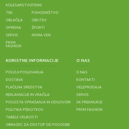
KOLESARSTVO
TENIS
TEK
POHODNIŠTVO
OBLAČILA
OBUTEV
OPREMA
ŠPORTI
25 %
50 %
60 %
SERVIS
MORA VEN
PRYM
FASHION
ŽOGA
HLAČE HEAD
COPATI ASICS
MAJICA
ODBOJKA
CLUB SHORTS
ROADHAWK
LOTTO
NASSAU
811379 ROYAL
FF 2 1011A136
MAGLIA CLUB
KORISTNE INFORMACIJE
O NAS
PREMIUMM
001
MC G4278
PATRIOT
POGOJI POSLOVANJA
O NAS
36,60 €
33,75 €
60,00 €
11,64 €
45,00 €
120,00 €
29,10 €
DOSTAVA
KONTAKTI
PLAČILNA SREDSTVA
VELEPRODAJA
REKLAMACIJE IN VRAČILA
SERVIS
POGOSTA VPRAŠANJA IN ODGOVORI
SK PREKMURJE
POLITIKA PIŠKOTKOV
PRYM FASHION
TABELE VELIKOSTI
OBRAZEC ZA ODSTOP OD POGODBE