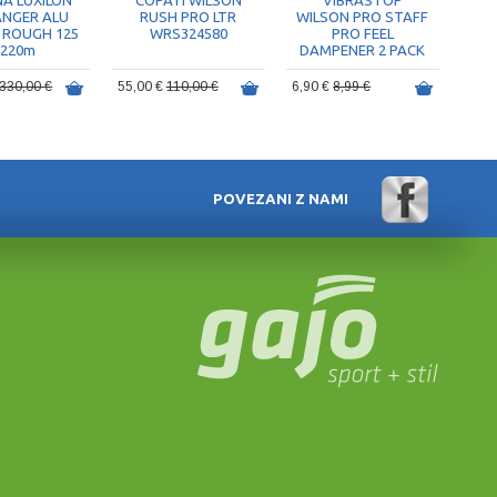
A LUXILON
COPATI WILSON
VIBRASTOP
ANGER ALU
RUSH PRO LTR
WILSON PRO STAFF
 ROUGH 125
WRS324580
PRO FEEL
 220m
DAMPENER 2 PACK
330,00 €
55,00 €
110,00 €
6,90 €
8,99 €
POVEZANI Z NAMI