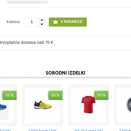
V KOŠARICO
Količina
1
Brezplačna dostava nad 75 €
SORODNI IZDELKI
50 %
50 %
30 %