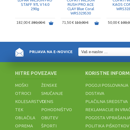
LOPAR WILSON PRO
COPATI WILSON
COPATI W
STAFF 97L V14.0
RUSH PRO ACE
KAOS COM
290g
CLAY Blue Coral
WRS328
WRS329530
182,00 €
280,00 €
71,50 €
110,00 €
50,00 €
100,0
PRIJAVA NA E-NOVICE
HITRE POVEZAVE
KORISTNE INFORM
MOŠKI
ŽENSKE
POGOJI POSLOVANJA
OTROCI
SMUČANJE
DOSTAVA
KOLESARSTVO
TENIS
PLAČILNA SREDSTVA
TEK
POHODNIŠTVO
REKLAMACIJE IN VRA
OBLAČILA
OBUTEV
POGOSTA VPRAŠANJA
OPREMA
ŠPORTI
POLITIKA PIŠKOTKOV