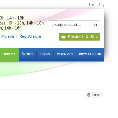
Slo
Eng
3h, 14h - 18h
 čet.: 9h - 13h, 14h - 18h
h, 14h - 16h
Prijava
|
Registracija
Košarica:
0,00
€
OPREMA
ŠPORTI
SERVIS
MORA VEN
PRYM FASHION