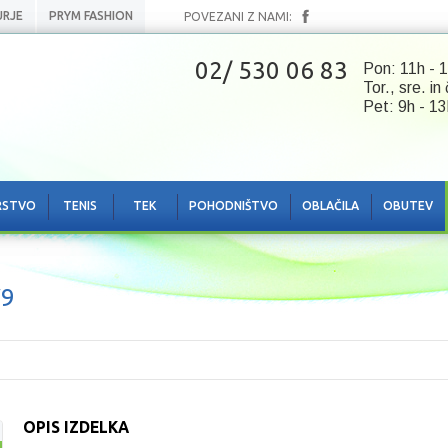
URJE
PRYM FASHION
POVEZANI Z NAMI:
02/ 530 06 83
Pon: 11h - 1
Tor., sre. in
Pet: 9h - 13
RSTVO
TENIS
TEK
POHODNIŠTVO
OBLAČILA
OBUTEV
V9
OPIS IZDELKA