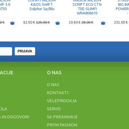
ILSON
COPATI WILSON
MAJICA WILSON
STRUN
P 3.0
KAOS SWIFT
SCRIPT ECO CTN
BIG B
750
Sulphur Sp/Blu
TEE-SLIMFI
POWER
WRA806610
-
0 €
62,50 €
125,00 €
19,60 €
28,00 €
231,00 €
PRIJAVA
ACIJE
O NAS
O NAS
KONTAKTI
VELEPRODAJA
ČILA
SERVIS
 IN ODGOVORI
SK PREKMURJE
PRYM FASHION