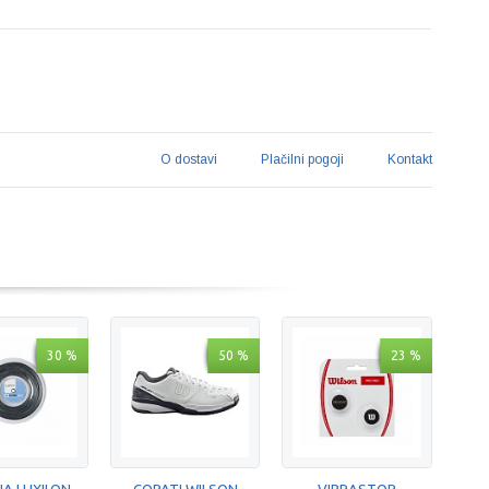
O dostavi
Plačilni pogoji
Kontakt
30 %
50 %
23 %