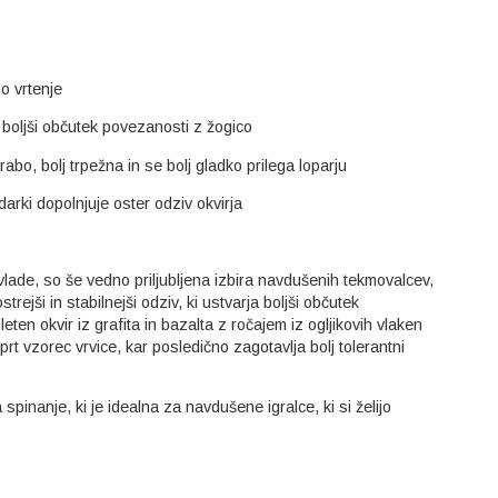
o vrtenje
a boljši občutek povezanosti z žogico
bo, bolj trpežna in se bolj gladko prilega loparju
rki dopolnjuje oster odziv okvirja
evlade, so še vedno priljubljena izbira navdušenih tekmovalcev,
rejši in stabilnejši odziv, ki ustvarja boljši občutek
en okvir iz grafita in bazalta z ročajem iz ogljikovih vlaken
prt vzorec vrvice, kar posledično zagotavlja bolj tolerantni
spinanje, ki je idealna za navdušene igralce, ki si želijo