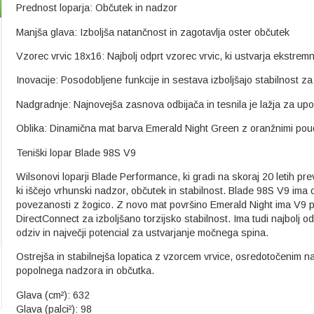
Prednost loparja: Občutek in nadzor
Manjša glava: Izboljša natančnost in zagotavlja oster občutek
Vzorec vrvic 18x16: Najbolj odprt vzorec vrvic, ki ustvarja ekstremn
Inovacije: Posodobljene funkcije in sestava izboljšajo stabilnost z
Nadgradnje: Najnovejša zasnova odbijača in tesnila je lažja za upora
Oblika: Dinamična mat barva Emerald Night Green z oranžnimi pouda
Teniški lopar Blade 98S V9
Wilsonovi loparji Blade Performance, ki gradi na skoraj 20 letih pr
ki iščejo vrhunski nadzor, občutek in stabilnost. Blade 98S V9 ima ost
povezanosti z žogico. Z novo mat površino Emerald Night ima V9 plet
DirectConnect za izboljšano torzijsko stabilnost. Ima tudi najbolj od
odziv in največji potencial za ustvarjanje močnega spina.
Ostrejša in stabilnejša lopatica z vzorcem vrvice, osredotočenim na 
popolnega nadzora in občutka.
Glava (cm²): 632
Glava (palci²): 98