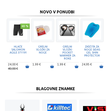
NOVO V PONUDBI
40 %
HLAČE
GRELNI
GRELNI
ZAŠČITA ZA
SALOMON
VLOŽKI ZA
VLOŽKI
NOGE SIDAS
AGILE 371191
NOGE
POCKET
GEL SHIN
WARMER ZA
PROTECTOR
ROKE
24,00 €
1,99 €
1,99 €
24,95 €
40,00 €
BLAGOVNE ZNAMKE
50 %
20 %