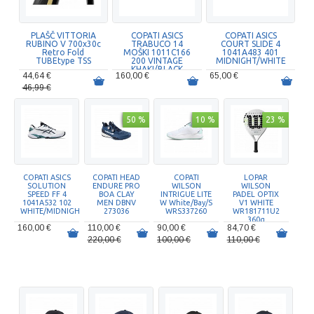
PLAŠČ VITTORIA
COPATI ASICS
COPATI ASICS
RUBINO V 700x30c
TRABUCO 14
COURT SLIDE 4
Retro Fold
MOŠKI 1011C166
1041A483 401
TUBEtype TSS
200 VINTAGE
MIDNIGHT/WHITE
KHAKI/BLACK
44,64 €
160,00 €
65,00 €
46,99 €
50 %
10 %
23 %
COPATI ASICS
COPATI HEAD
COPATI
LOPAR
SOLUTION
ENDURE PRO
WILSON
WILSON
SPEED FF 4
BOA CLAY
INTRIGUE LITE
PADEL OPTIX
1041A532 102
MEN DBNV
W White/Bay/S
V1 WHITE
WHITE/MIDNIGHT
273036
WRS337260
WR181711U2
360g
160,00 €
110,00 €
90,00 €
84,70 €
220,00 €
100,00 €
110,00 €