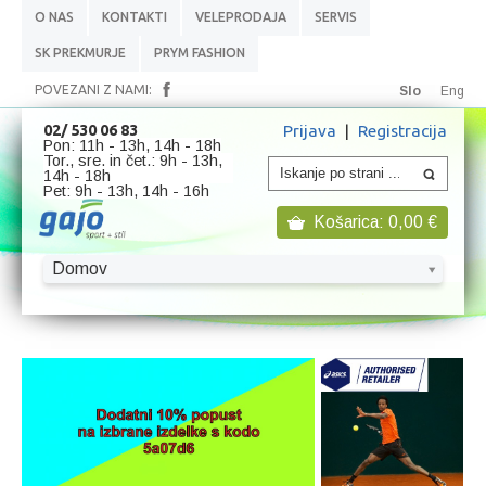
O NAS
KONTAKTI
VELEPRODAJA
SERVIS
SK PREKMURJE
PRYM FASHION
POVEZANI Z NAMI:
Slo
Eng
Prijava
|
Registracija
02/ 530 06 83
Pon: 11h - 13h, 14h - 18h
Tor., sre. in čet.: 9h - 13h,
14h - 18h
Pet: 9h - 13h, 14h - 16h
Košarica:
0,00
€
Domov