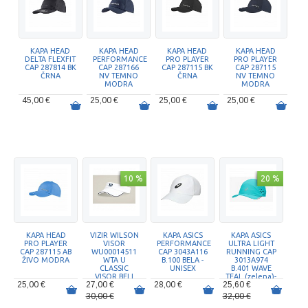
KAPA HEAD
KAPA HEAD
KAPA HEAD
KAPA HEAD
DELTA FLEXFIT
PERFORMANCE
PRO PLAYER
PRO PLAYER
CAP 287814 BK
CAP 287166
CAP 287115 BK
CAP 287115
ČRNA
NV TEMNO
ČRNA
NV TEMNO
MODRA
MODRA
45,00 €
25,00 €
25,00 €
25,00 €
10 %
20 %
KAPA HEAD
VIZIR WILSON
KAPA ASICS
KAPA ASICS
PRO PLAYER
VISOR
PERFORMANCE
ULTRA LIGHT
CAP 287115 AB
WU00014511
CAP 3043A116
RUNNING CAP
ŽIVO MODRA
WTA U
B.100 BELA -
3013A974
CLASSIC
UNISEX
B.401 WAVE
VISOR BELI
TEAL (zelena)-
25,00 €
27,00 €
28,00 €
25,60 €
UNISEX
30,00 €
32,00 €