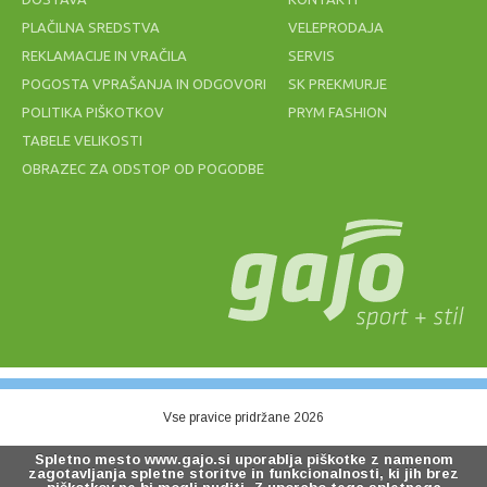
PLAČILNA SREDSTVA
VELEPRODAJA
REKLAMACIJE IN VRAČILA
SERVIS
POGOSTA VPRAŠANJA IN ODGOVORI
SK PREKMURJE
POLITIKA PIŠKOTKOV
PRYM FASHION
TABELE VELIKOSTI
OBRAZEC ZA ODSTOP OD POGODBE
ZNOJNIK
MREŽA ZA
BABOLAT
ODBOJKO NA
LOGO
MIVKI BEACH
WRISTBAND
2MM modra
BLACK
7,00 €
49,20 €
Vse pravice pridržane 2026
Spletno mesto www.gajo.si uporablja piškotke z namenom
zagotavljanja spletne storitve in funkcionalnosti, ki jih brez