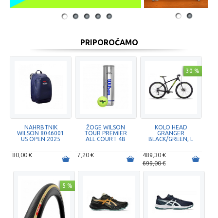
1
2
1
2
3
4
5
PRIPOROČAMO
30 %
NAHRBTNIK
ŽOGE WILSON
KOLO HEAD
WILSON 8046001
TOUR PREMIER
GRANGER
US OPEN 2025
ALL COURT 4B
BLACK/GREEN, L
80,00 €
7,20 €
489,30 €
699,00 €
5 %