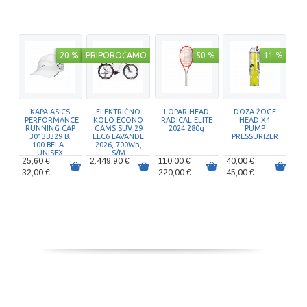
20 %
PRIPOROČAMO
50 %
11 %
KAPA ASICS
ELEKTRIČNO
LOPAR HEAD
DOZA ŽOGE
PERFORMANCE
KOLO ECONO
RADICAL ELITE
HEAD X4
RUNNING CAP
GAMS SUV 29
2024 280g
PUMP
3013B329 B.
EEC6 LAVANDL
PRESSURIZER
100 BELA -
2026, 700Wh,
UNISEX
S/M
25,60 €
2.449,90 €
110,00 €
40,00 €
32,00 €
220,00 €
45,00 €